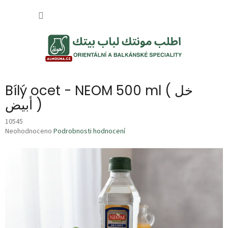
Přejít
NÁKUP
na
obsah
KOŠÍK
Bílý ocet - NEOM 500 ml ( خل
أبيض )
10545
Průměrné
Neohodnoceno
Podrobnosti hodnocení
hodnocení
produktu
je
0,0
z
5
hvězdiček.