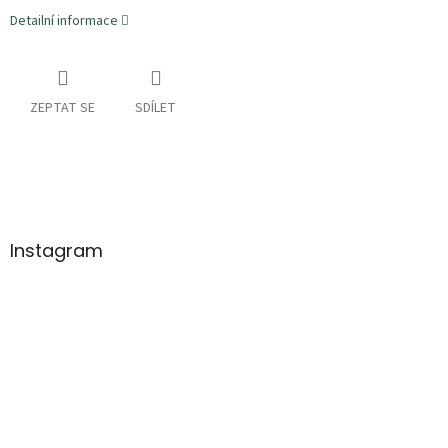
Detailní informace
ZEPTAT SE
SDÍLET
Z
á
p
a
Instagram
t
í