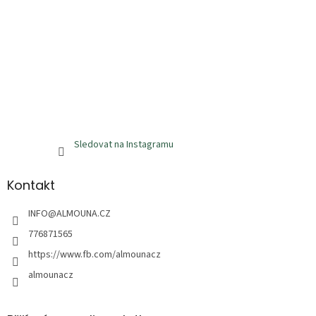
Sledovat na Instagramu
Kontakt
INFO
@
ALMOUNA.CZ
776871565
https://www.fb.com/almounacz
almounacz