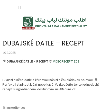
Přejít
NÁKUP
na
obsah
KOŠÍK
DUBAJSKÉ DATLE – RECEPT
10.2.2025
🌴
DUBAJSKÉ DATLE – RECEPT
🌴
VIDEORECEPT ZDE
Luxusní plněné datle s křupavou náplní a čokoládovou polevou! 🍫
Perfektní sladkost k čaji nebo kávě. Vyzkoušejte tento jednoduchý
recept s ingrediencemi dostupnými na AlMouna.cz!
📝 Ingredience: