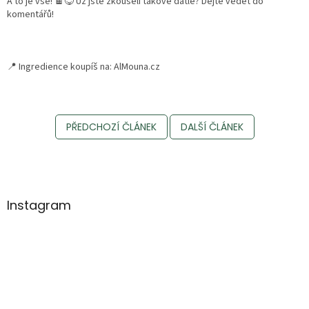
A to je vše! 🍫😋 Už jste zkoušeli takové datle? Dejte vědět do
komentářů!
📍 Ingredience koupíš na: AlMouna.cz
PŘEDCHOZÍ ČLÁNEK
DALŠÍ ČLÁNEK
Z
á
p
a
Instagram
t
í