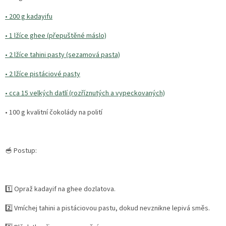
•
200 g kadayifu
•
1 lžíce ghee (přepuštěné máslo)
•
2 lžíce tahini pasty (sezamová pasta)
•
2 lžíce pistáciové pasty
•
cca 15 velkých datlí (rozříznutých a vypeckovaných)
•
100 g kvalitní čokolády na polití
🥣 Postup:
1️⃣ Opraž kadayif na ghee dozlatova.
2️⃣ Vmíchej tahini a pistáciovou pastu, dokud nevznikne lepivá směs.