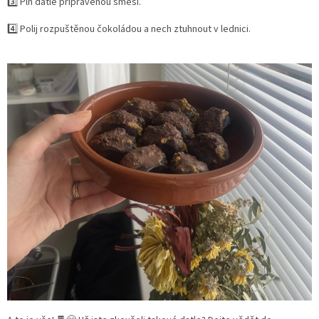
3️⃣ Plň datle připravenou směsí.
4️⃣ Polij rozpuštěnou čokoládou a nech ztuhnout v lednici.