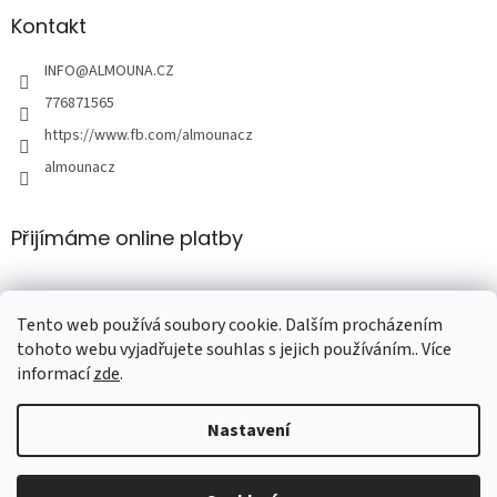
Kontakt
INFO
@
ALMOUNA.CZ
776871565
https://www.fb.com/almounacz
almounacz
Přijímáme online platby
Tento web používá soubory cookie. Dalším procházením
tohoto webu vyjadřujete souhlas s jejich používáním.. Více
informací
zde
.
Vytvořil Shoptet
Nastavení
Copyright 2026
Al Mouna المونة
. Všechna práva vyhrazena.
Upravit