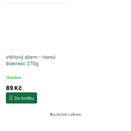
Višňový džem - Hanul
Boieresc 370g
Skladem
89 Kč
Do košíku
9
položek celkem
O
v
l
Z