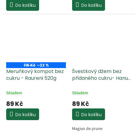
Do košíku
Do košíku
115 Kč
–22 %
Meruňkový kompot bez
Švestkový džem bez
cukru - Raureni 520g
přidaného cukru- Hanul
Boieresc 350g
Skladem
Skladem
89 Kč
89 Kč
Do košíku
Do košíku
Magiun de prune