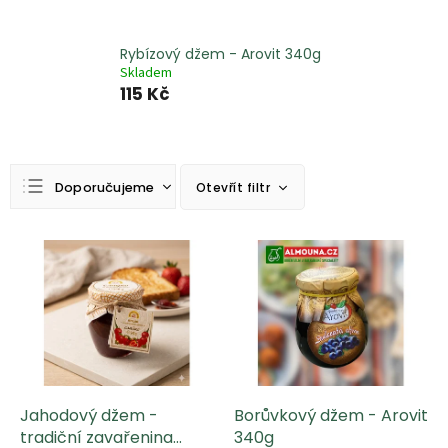
Rybízový džem - Arovit 340g
Skladem
115 Kč
Ř
Doporučujeme
Otevřít filtr
a
z
Nejlevnější
e
V
n
ý
Nejdražší
í
p
Nejprodávanější
p
i
r
s
Abecedně
o
p
d
r
u
o
k
d
Jahodový džem -
Borůvkový džem - Arovit
t
u
tradiční zavařenina
340g