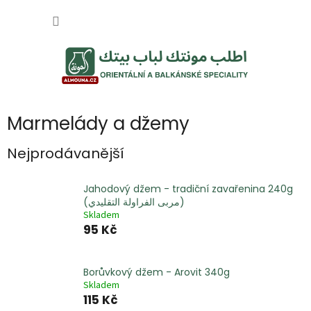
Přejít
NÁKUP
na
obsah
KOŠÍK
Marmelády a džemy
Nejprodávanější
Jahodový džem - tradiční zavařenina 240g
(مربى الفراولة التقليدي)
Skladem
95 Kč
Borůvkový džem - Arovit 340g
Skladem
115 Kč