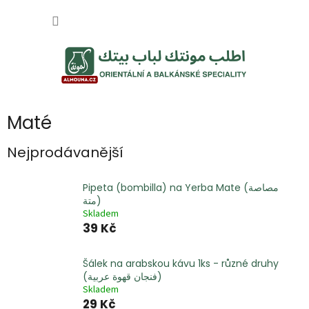
Přejít
NÁKUP
na
obsah
KOŠÍK
Maté
Nejprodávanější
Pipeta (bombilla) na Yerba Mate (مصاصة
متة)
Skladem
39 Kč
Šálek na arabskou kávu 1ks - různé druhy
(فنجان قهوة عربية)
Skladem
29 Kč