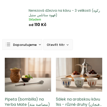
Nerezová džezva na kávu - 3 velikosti (ركوة
قهوة ستانلس ستيل)
Skladem
110 Kč
od
Ř
Doporučujeme
Otevřít filtr
a
z
Nejlevnější
e
V
n
ý
Nejdražší
í
p
Nejprodávanější
p
i
r
s
Abecedně
o
p
d
r
u
o
k
d
Pipeta (bombilla) na
Šálek na arabskou kávu
t
u
1ks - různé druhy (فنجان
Yerba Mate (مصاصة متة)