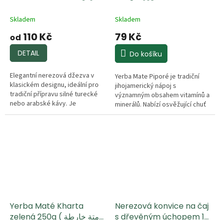
LIŠIT
قهوة ستانلس ستيل)
Skladem
Skladem
110 Kč
79 Kč
od
DETAIL
Do košíku
Elegantní nerezová džezva v
Yerba Mate Piporé je tradiční
klasickém designu, ideální pro
jihojamerický nápoj s
tradiční přípravu silné turecké
významným obsahem vitamínů a
nebo arabské kávy. Je
minerálů. Nabízí osvěžující chuť
vyrobena z vysoce kvalitní
s přírodním složením.
leštěné nerezové oceli, která
zajišťuje rychlý a rovnoměrný
ohřev. Ergonomická rukojeť
umožňuje bezpečnou a snadnou
manipulaci při nalévání.
Džezva
je k dispozici ve třech
praktických velikostech, aby
vyhovovala individuálním
potřebám – od přípravy
Yerba Maté Kharta
Nerezová konvice na čaj
jednoho šálku až po
pohoštění rodiny či přátel.
zelená 250g ( متة خارطة
s dřevěným úchopem 1L