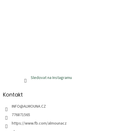
k
y
v
ý
p
i
s
u
Sledovat na Instagramu
Kontakt
INFO
@
ALMOUNA.CZ
776871565
https://www.fb.com/almounacz