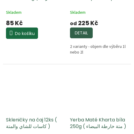
/ 2L (إبريق شاي ستانلس
الخضراء )
ستيل بمقبض خشبي)
Skladem
Skladem
85 Kč
225 Kč
od
DETAIL
Do košíku
2 varianty - objem dle výběru 1l
nebo 2l
Skleničky na čaj 12ks (
Yerba Maté Kharta bíla
250g ( متة خارطة البيضاء )
كاسات للشاي والمتة )