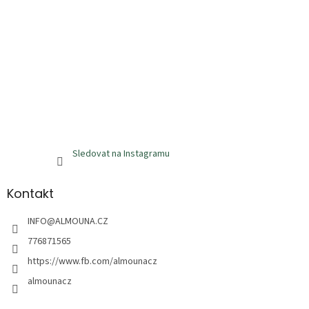
v
ý
p
i
s
u
Sledovat na Instagramu
Kontakt
INFO
@
ALMOUNA.CZ
776871565
https://www.fb.com/almounacz
almounacz