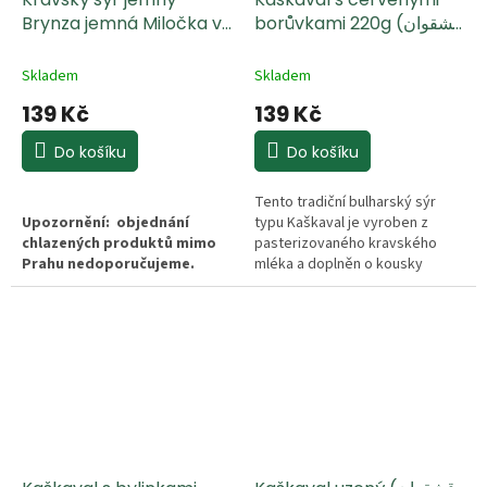
Brynza jemná Miločka v
borůvkami 220g (قشقوان
nálevu 480g
مع التوت البري الأحمر)
Skladem
Skladem
139 Kč
139 Kč
Do košíku
Do košíku
Tento tradiční bulharský sýr
Upozornění: objednání
typu Kaškaval je vyroben z
chlazených produktů mimo
pasterizovaného kravského
Prahu nedoporučujeme.
mléka a doplněn o kousky
Pouze na odpovědnost
sušených červených borůvek
zákazníka.
(brusinek). Nabízí jedinečnou
kombinaci jemně slané chuti
Jemný bílý sýr typu Brynza v
sýra a sladkokyselého
solném nálevu, vyrobený z
ovocného akcentu. Je ideální
pasterovaného kravského
jako delikatesa k vínu, součást
mléka. Vyznačuje se bohatou,
obložených mís nebo pro
mírně slanou chutí a krémovou
ozvláštnění studené kuchyně.
texturou s obsahem tuku 40 % v
sušině. Je vynikající do