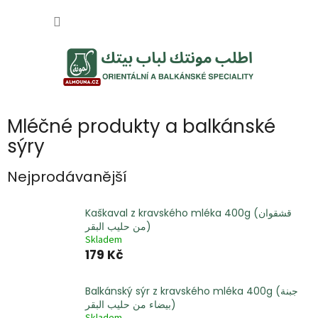
Přejít
NÁKUP
na
obsah
KOŠÍK
Mléčné produkty a balkánské
sýry
Nejprodávanější
Kaškaval z kravského mléka 400g (قشقوان
من حليب البقر)
Skladem
179 Kč
Balkánský sýr z kravského mléka 400g (جبنة
بيضاء من حليب البقر)