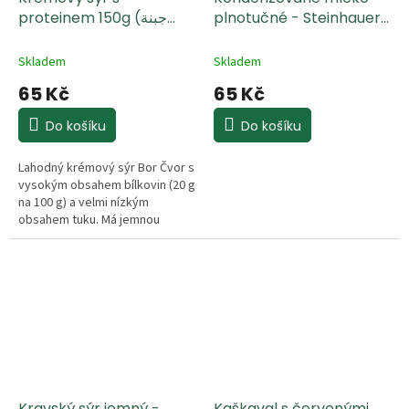
proteinem 150g (جبنة
plnotučné - Steinhauer
397g( حليب مكثف محلى
كريمية بالبروتين)
كامل الدسم)
Skladem
Skladem
65 Kč
65 Kč
Do košíku
Do košíku
Lahodný krémový sýr Bor Čvor s
vysokým obsahem bílkovin (20 g
na 100 g) a velmi nízkým
obsahem tuku. Má jemnou
texturu a skvěle se hodí jako
zdravá fitness pomazánka na
čerstvé pečivo, k přípravě
lehkých dipů nebo jako nutričně
bohatý základ pro slané snídaně
a svačiny.
Kravský sýr jemný -
Kaškaval s červenými