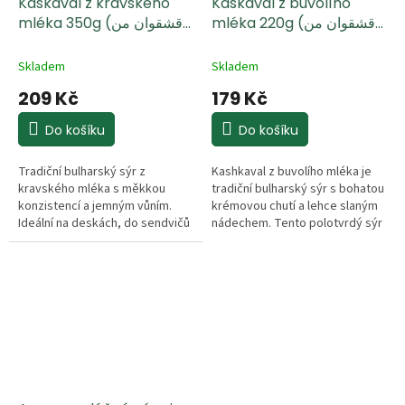
Kaškaval z kravského
Kaškaval z buvolího
mléka 220g (قشقوان من
mléka 350g (قشقوان من
حليب الجاموس)
حليب البقر)
Skladem
Skladem
209 Kč
179 Kč
Do košíku
Do košíku
Tradiční bulharský sýr z
Kashkaval z buvolího mléka je
kravského mléka s měkkou
tradiční bulharský sýr s bohatou
konzistencí a jemným vůním.
krémovou chutí a lehce slaným
Ideální na deskách, do sendvičů
nádechem. Tento polotvrdý sýr
a k tradičním bulharským
se vyznačuje vláčnou texturou a
pokrmům.
je ideální na přípravu tradičních
jídel, k opékání nebo jako
samostatná pochoutka.
Vyrobený z kvalitního
pasterizovaného buvolího
mléka podle tradiční receptury.