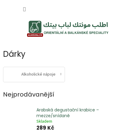
Přejít
NÁKUP
na
obsah
KOŠÍK
Dárky
Alkoholické nápoje
Nejprodávanější
Arabská degustační krabice –
mezze/snídaně
Skladem
289 Kč