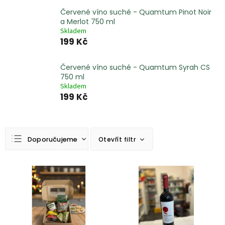
Červené víno suché - Quamtum Pinot Noir
a Merlot 750 ml
Skladem
199 Kč
Červené víno suché - Quamtum Syrah CS
750 ml
Skladem
199 Kč
Ř
Doporučujeme
Otevřít filtr
a
z
Nejlevnější
e
V
n
ý
Nejdražší
í
p
Nejprodávanější
p
i
r
s
Abecedně
o
p