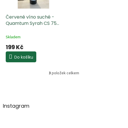
Červené víno suché -
Quamtum Syrah CS 750
ml
Skladem
199 Kč
Do košíku
3
položek celkem
O
v
l
Z
á
á
d
p
a
a
Instagram
c
t
í
í
p
r