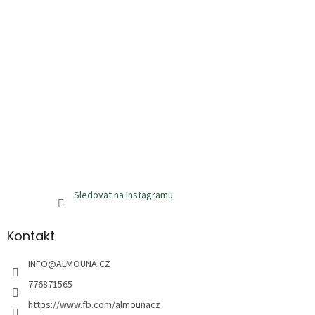
v
k
y
v
ý
p
i
s
u
Sledovat na Instagramu
Kontakt
INFO
@
ALMOUNA.CZ
776871565
https://www.fb.com/almounacz