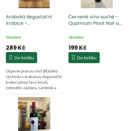
d
r
u
o
k
d
Arabská degustační
Červené víno suché -
t
u
krabice –
Quamtum Pinot Noir a
ů
k
mezze/snídaně
Merlot 750 ml
t
Skladem
Skladem
ů
289 Kč
199 Kč
Do košíku
Do košíku
Objevte pravou chuť Blízkého
východu s
Arabskou degustační
krabicí
plnou fava fazolí,
zeleného zaataru, sardinek a
krémového hummusu. Ideální
dárkový box pro milovníky
orientální kuchyně, víkendové
brunche i stylovou arabskou
snídani s čerstvým pečivem a
olivovým olejem.