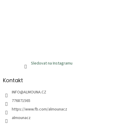
Sledovat na Instagramu
Kontakt
INFO
@
ALMOUNA.CZ
776871565
https://www.fb.com/almounacz
almounacz