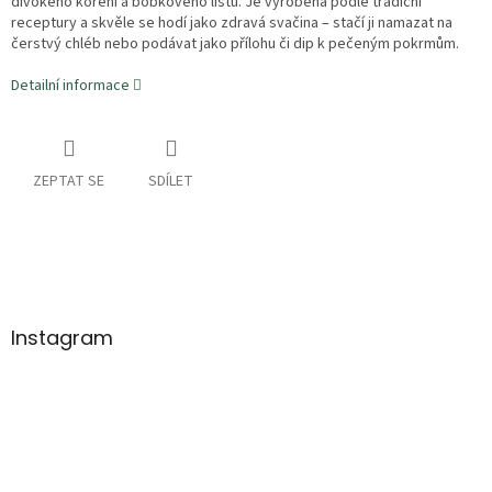
divokého koření a bobkového listu. Je vyrobena podle tradiční
receptury a skvěle se hodí jako zdravá svačina – stačí ji namazat na
čerstvý chléb nebo podávat jako přílohu či dip k pečeným pokrmům.
Detailní informace
ZEPTAT SE
SDÍLET
Z
á
p
a
Instagram
t
í