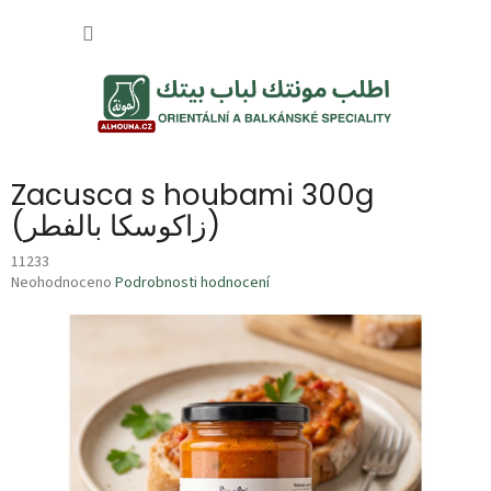
Přejít
NÁKUP
na
obsah
KOŠÍK
Zacusca s houbami 300g
(زاكوسكا بالفطر)
11233
Průměrné
Neohodnoceno
Podrobnosti hodnocení
hodnocení
produktu
je
0,0
z
5
hvězdiček.