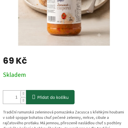
69 Kč
Měrná
Skladem
cena:
Přidat do košíku
Tradiční rumunská zeleninová pomazánka Zacusca s křehkými houbami
v sobě spojuje bohatou chuť pečené zeleniny, mrkve, cibule a
rajčatového protlaku. Má jemnou, přirozeně nasládlou chuť s podtóny