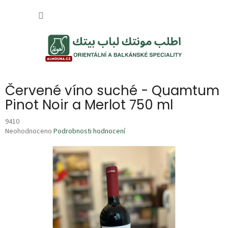
Přejít
NÁKUP
na
obsah
KOŠÍK
Červené víno suché - Quamtum
Pinot Noir a Merlot 750 ml
9410
Průměrné
Neohodnoceno
Podrobnosti hodnocení
hodnocení
produktu
je
0,0
z
5
hvězdiček.