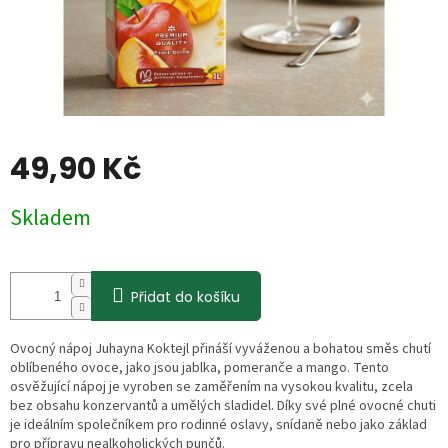
49,90 Kč
Měrná
Skladem
cena:
Přidat do košíku
Ovocný nápoj Juhayna Koktejl přináší vyváženou a bohatou směs chutí
oblíbeného ovoce, jako jsou jablka, pomeranče a mango. Tento
osvěžující nápoj je vyroben se zaměřením na vysokou kvalitu, zcela
bez obsahu konzervantů a umělých sladidel. Díky své plné ovocné chuti
je ideálním společníkem pro rodinné oslavy, snídaně nebo jako základ
pro přípravu nealkoholických punčů.