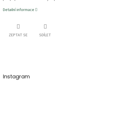
Detailní informace
ZEPTAT SE
SDÍLET
Z
á
p
a
Instagram
t
í