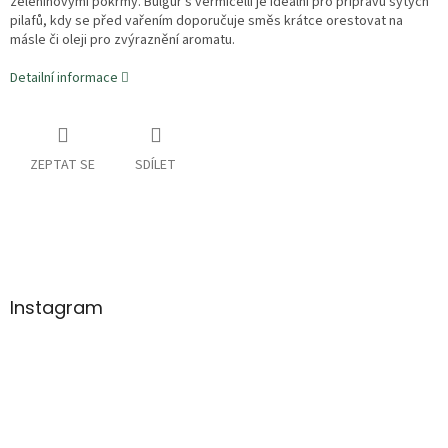
zeleninovými pokrmy. Bulgur s vermicelli je ideální pro přípravu sytých
pilafů, kdy se před vařením doporučuje směs krátce orestovat na
másle či oleji pro zvýraznění aromatu.
Detailní informace
ZEPTAT SE
SDÍLET
Z
á
p
a
Instagram
t
í