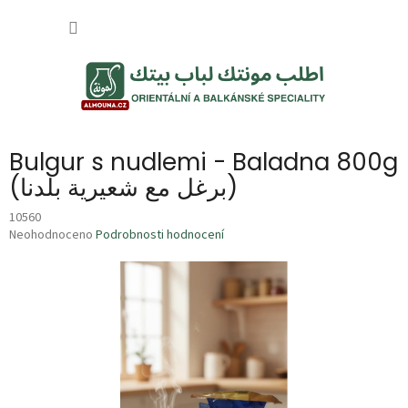
Přejít
NÁKUP
na
obsah
KOŠÍK
Bulgur s nudlemi - Baladna 800g
(برغل مع شعيرية بلدنا)
10560
Průměrné
Neohodnoceno
Podrobnosti hodnocení
hodnocení
produktu
je
0,0
z
5
hvězdiček.