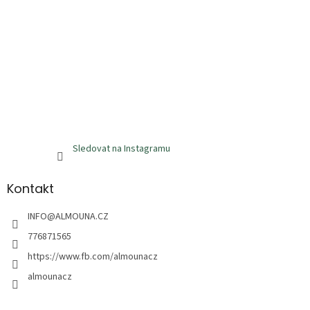
Sledovat na Instagramu
Kontakt
INFO
@
ALMOUNA.CZ
776871565
https://www.fb.com/almounacz
almounacz