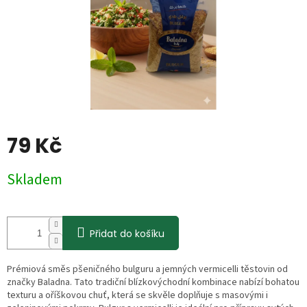
79 Kč
Měrná
Skladem
cena:
Přidat do košíku
Prémiová směs pšeničného bulguru a jemných vermicelli těstovin od
značky Baladna. Tato tradiční blízkovýchodní kombinace nabízí bohatou
texturu a oříškovou chuť, která se skvěle doplňuje s masovými i