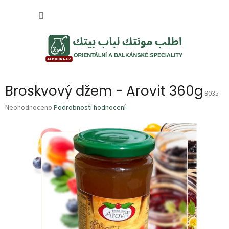
Přejít
NÁKUP
na
obsah
KOŠÍK
Broskvový džem - Arovit 360g
9035
Průměrné
Neohodnoceno
Podrobnosti hodnocení
hodnocení
produktu
je
0,0
z
5
hvězdiček.