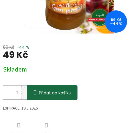
89 Kč
–44 %
89 Kč
–44 %
49 Kč
Měrná
Skladem
cena:
Přidat do košíku
EXPIRACE: 19.5.2026