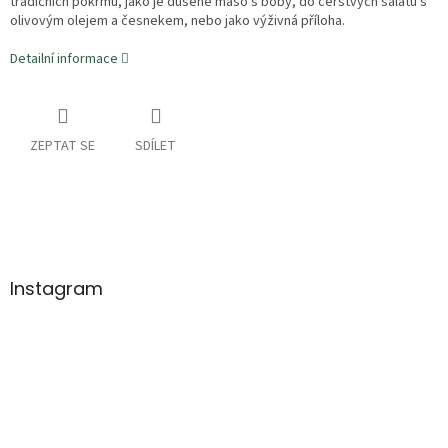
tradičních pokrmů, jako je dušené maso s boby, do čerstvých salátů s
olivovým olejem a česnekem, nebo jako výživná příloha.
Detailní informace
ZEPTAT SE
SDÍLET
Z
á
p
a
Instagram
t
í