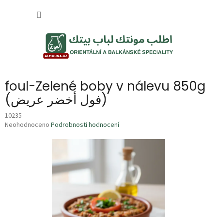
Přejít
NÁKUP
na
obsah
KOŠÍK
foul-Zelené boby v nálevu 850g
(فول أخضر عريض)
10235
Průměrné
Neohodnoceno
Podrobnosti hodnocení
hodnocení
produktu
je
0,0
z
5
hvězdiček.