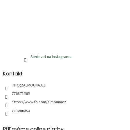
Sledovat na Instagramu
Kontakt
INFO
@
ALMOUNA.CZ
776871565
https://www.fb.com/almounacz
almounacz
Přijímáme online platby