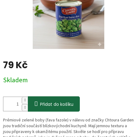
79 Kč
Měrná
Skladem
cena:
Přidat do košíku
Prémiové zelené boby (fava fazole) v nálevu od značky Chtoura Garden
jsou tradiční součástí blízkovýchodní kuchyně. Mají jemnou texturu a
jsou připraveny k okamžitému použití. Skvěle se hodí pro přípravu