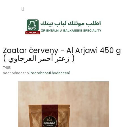
Přejít
NÁKUP
na
obsah
KOŠÍK
Zaatar červeny - Al Arjawi 450 g
( زعتر أحمر العرجاوي )
7468
Průměrné
Neohodnoceno
Podrobnosti hodnocení
hodnocení
produktu
je
0,0
z
5
hvězdiček.