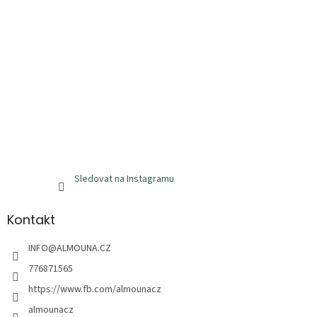
Sledovat na Instagramu
Kontakt
INFO
@
ALMOUNA.CZ
776871565
https://www.fb.com/almounacz
almounacz