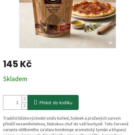
145 Kč
Měrná
Skladem
cena:
Přidat do košíku
Tradiční blízkovýchodní směs koření, bylinek a pražených surovin
přináší nezaměnitelnou, hlubokou chuť do vaší kuchyně. Tato červená
varianta oblíbeného za'ataru kombinuje aromatický tymián a křupavý