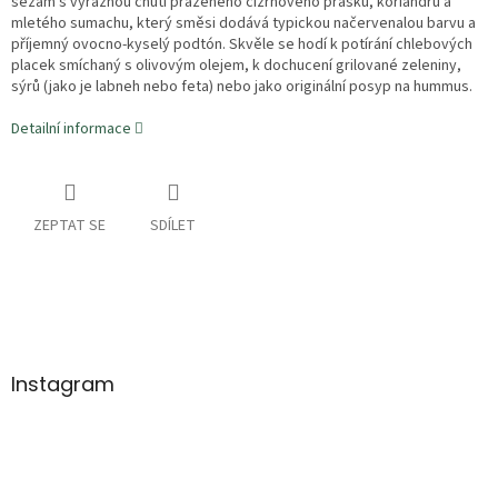
sezam s výraznou chutí praženého cizrnového prášku, koriandru a
mletého sumachu, který směsi dodává typickou načervenalou barvu a
příjemný ovocno-kyselý podtón. Skvěle se hodí k potírání chlebových
placek smíchaný s olivovým olejem, k dochucení grilované zeleniny,
sýrů (jako je labneh nebo feta) nebo jako originální posyp na hummus.
Detailní informace
ZEPTAT SE
SDÍLET
Z
á
p
a
Instagram
t
í