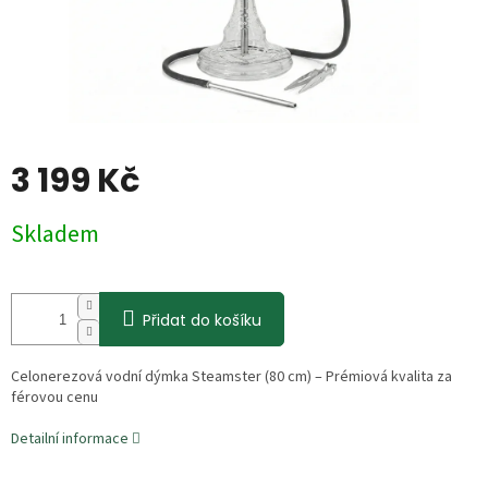
3 199 Kč
Měrná
Skladem
cena:
Přidat do košíku
Celonerezová vodní dýmka Steamster (80 cm) – Prémiová kvalita za
férovou cenu
Detailní informace