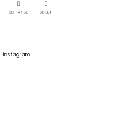
ZEPTAT SE
SDÍLET
Z
á
p
a
Instagram
t
í