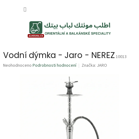
Přejít
NÁKUP
na
obsah
KOŠÍK
Vodní dýmka - Jaro - NEREZ
10013
Průměrné
Neohodnoceno
Podrobnosti hodnocení
Značka:
JARO
hodnocení
produktu
je
0,0
z
5
hvězdiček.