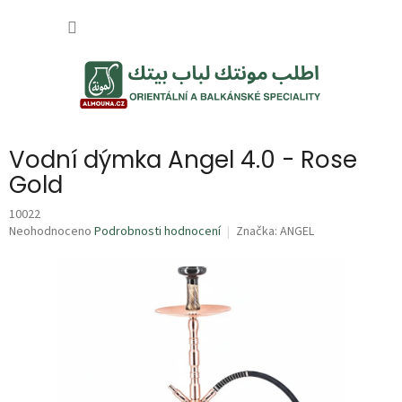
Přejít
NÁKUP
na
obsah
KOŠÍK
Vodní dýmka Angel 4.0 - Rose
Gold
10022
Průměrné
Neohodnoceno
Podrobnosti hodnocení
Značka:
ANGEL
hodnocení
produktu
je
0,0
z
5
hvězdiček.