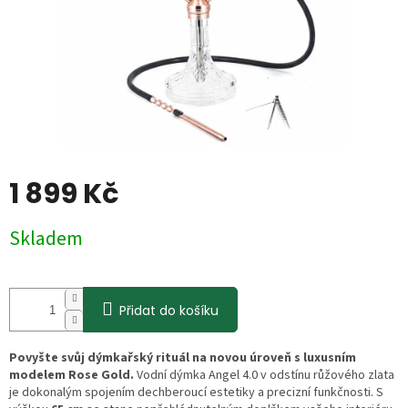
1 899 Kč
Měrná
Skladem
cena:
Přidat do košíku
Povyšte svůj dýmkařský rituál na novou úroveň s luxusním
modelem Rose Gold.
Vodní dýmka Angel 4.0 v odstínu růžového zlata
je dokonalým spojením dechberoucí estetiky a precizní funkčnosti. S