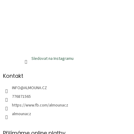
Sledovat na Instagramu
Kontakt
INFO
@
ALMOUNA.CZ
776871565
https://www.fb.com/almounacz
almounacz
Přijímáme online platby