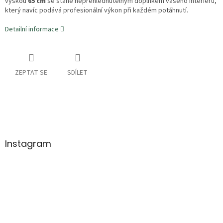
výškou
65 cm
se stane nepřehlédnutelným doplňkem vašeho interiéru,
který navíc podává profesionální výkon při každém potáhnutí.
Detailní informace
ZEPTAT SE
SDÍLET
Z
á
p
a
Instagram
t
í