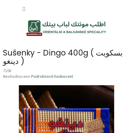
Přejít
NÁKUP
na
obsah
KOŠÍK
Sušenky - Dingo 400g ( بسكويت
دينغو )
7108
Průměrné
Neohodnoceno
Podrobnosti hodnocení
hodnocení
produktu
je
0,0
z
5
hvězdiček.