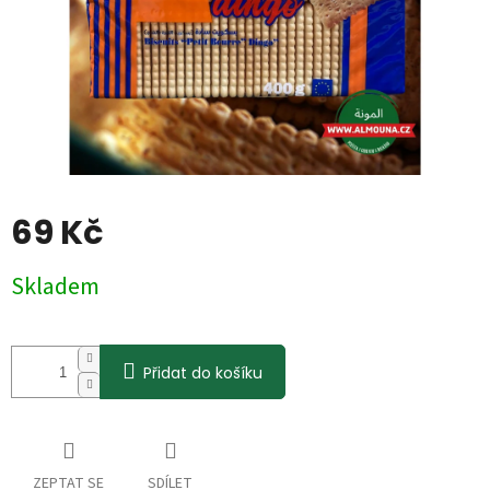
69 Kč
Měrná
Skladem
cena:
Přidat do košíku
ZEPTAT SE
SDÍLET