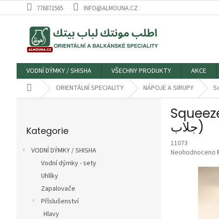
Přejít
776871565
INFO@ALMOUNA.CZ
na
obsah
VODNÍ DÝMKY / SHISHA
VŠECHNY PRODUKTY
AKCE
Domů
ORIENTÁLNÍ SPECIALITY
NÁPOJE A SIRUPY
P
Squeeze Jal
o
Přeskočit
s
جلاب)
Kategorie
kategorie
t
11073
r
VODNÍ DÝMKY / SHISHA
Průměrné
Neohodnoceno
a
hodnocení
Vodní dýmky - sety
n
produktu
Uhlíky
n
je
í
Zapalovače
0,0
p
z
Příslušenství
5
a
Hlavy
hvězdiček.