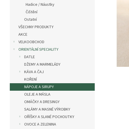
n
Hadice / Náustky
e
Čištění
l
Ostatní
VŠECHNY PRODUKTY
AKCE
VELKOOBCHOD
ORIENTÁLNÍ SPECIALITY
DATLE
DŽEMY A MARMELÁDY
KÁVA A ČAJ
KOŘENÍ
NÁPOJE A SIRUPY
OLEJE A MÁSLA
OMÁČKY A DRESINGY
SALÁMY A MASNÉ VÝROBKY
OŘÍŠKY A SLANÉ POCHOUTKY
OVOCE A ZELENINA