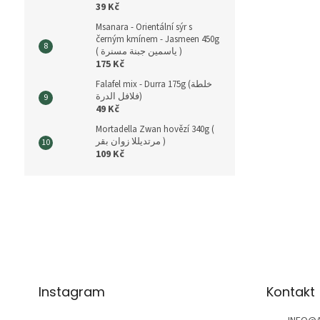
39 Kč
Msanara - Orientální sýr s
černým kmínem - Jasmeen 450g
( ياسمين جبنة مسنرة )
175 Kč
Falafel mix - Durra 175g (خلطة
فلافل الدرة)
49 Kč
Mortadella Zwan hovězí 340g (
مرتديللا زوان بقر )
109 Kč
Z
á
p
a
t
í
Instagram
Kontakt