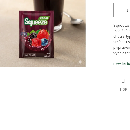
Squeeze J
tradičníh
chutí s t
smíchat s
připraven
vychlaze
Detailní 
TISK