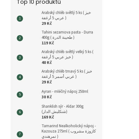
Top 10 produktů
Arabský chléb světlý 5 ks ( خبز
عربي 5 أرغفة )
29 Kč
Tahini sezamova pasta - Durra
400g ( طحينة الدرة )
119 Kč
Arabský chléb světlý velký 5 ks (
خبز عربي 5 أرغفة )
40 Kč
Arabský chléb tmavý 5 ks ( خبز
عربي أسمر 5 أرغفة )
29 Kč
Ayran - mléčný nápoj 250ml
30 Kč
Shanklish sýr - Aldar 300g
(شنكليش الدار)
169 Kč
Tamarind Nealkoholický nápoj -
Kazouza 275ml ( كازوزة مشروب
تمرهندي )