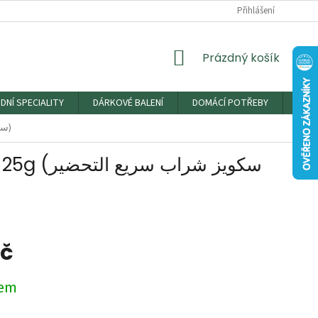
Přihlášení
NÁKUPNÍ
Prázdný košík
KOŠÍK
DNÍ SPECIALITY
DÁRKOVÉ BALENÍ
DOMÁCÍ POTŘEBY
DRO
Squeeze Jallab – instantní nápoj v prášku 25g (سكويز شراب سريع التحضير جلاب)
سكويز شر
Kč
dem