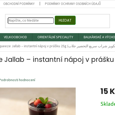
OBCHODNÍ PODMÍNKY
PODMÍNKY OCHRANY OSOBNÍCH ÚDAJŮ
HLEDAT
VELKOOBCHOD
ORIENTÁLNÍ SPECIALITY
BALKÁNSKÉ A VÝCHO
lab – instantní nápoj v prášku 25g (اب سريع التحضير
Podrobnosti hodnocení
15 
Měrná
Skla
cena: