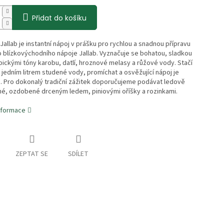
Přidat do košíku
allab je instantní nápoj v prášku pro rychlou a snadnou přípravu
o blízkovýchodního nápoje Jallab. Vyznačuje se bohatou, sladkou
ypickými tóny karobu, datlí, hroznové melasy a růžové vody. Stačí
 jedním litrem studené vody, promíchat a osvěžující nápoj je
. Pro dokonalý tradiční zážitek doporučujeme podávat ledově
né, ozdobené drceným ledem, piniovými oříšky a rozinkami.
informace
ZEPTAT SE
SDÍLET