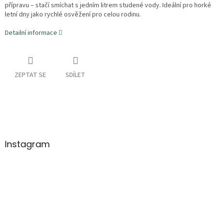
přípravu – stačí smíchat s jedním litrem studené vody. Ideální pro horké
letní dny jako rychlé osvěžení pro celou rodinu.
Detailní informace
ZEPTAT SE
SDÍLET
Z
á
p
a
Instagram
t
í