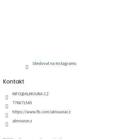
Sledovat na Instagramu
Kontakt
INFO
@
ALMOUNA.CZ
776871565
https://www.fb.com/almounacz
almounacz