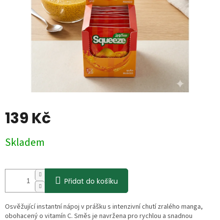
139 Kč
Měrná
Skladem
cena:
Přidat do košíku
Osvěžující instantní nápoj v prášku s intenzivní chutí zralého manga,
obohacený o vitamín C. Směs je navržena pro rychlou a snadnou