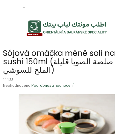
Přejít
NÁKUP
na
obsah
KOŠÍK
Sójová omáčka méně soli na
sushi 150ml (صلصة الصويا قليلة
الملح للسوشي)
11135
Průměrné
Neohodnoceno
Podrobnosti hodnocení
hodnocení
produktu
je
0,0
z
5
hvězdiček.