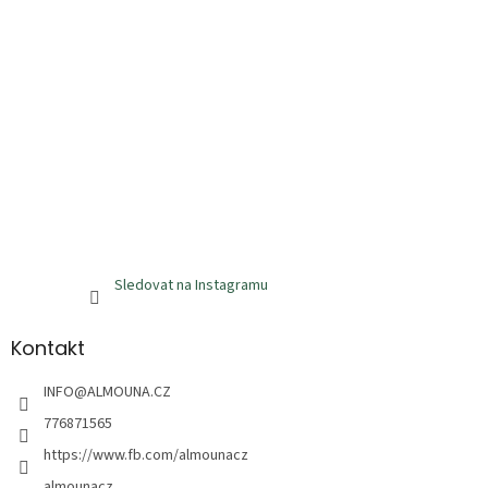
Sledovat na Instagramu
Kontakt
INFO
@
ALMOUNA.CZ
776871565
https://www.fb.com/almounacz
almounacz