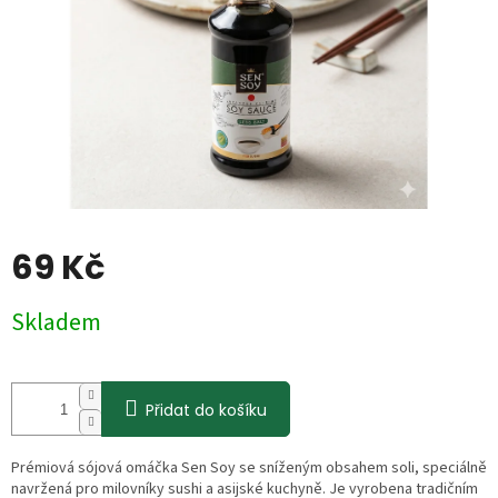
69 Kč
Měrná
Skladem
cena:
Přidat do košíku
Prémiová sójová omáčka Sen Soy se sníženým obsahem soli, speciálně
navržená pro milovníky sushi a asijské kuchyně. Je vyrobena tradičním