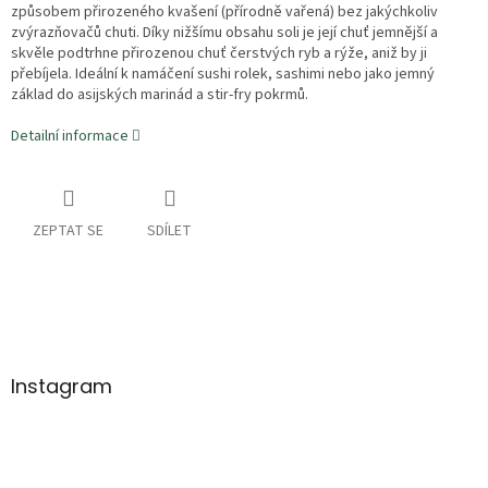
způsobem přirozeného kvašení (přírodně vařená) bez jakýchkoliv
zvýrazňovačů chuti. Díky nižšímu obsahu soli je její chuť jemnější a
skvěle podtrhne přirozenou chuť čerstvých ryb a rýže, aniž by ji
přebíjela. Ideální k namáčení sushi rolek, sashimi nebo jako jemný
základ do asijských marinád a stir-fry pokrmů.
Detailní informace
ZEPTAT SE
SDÍLET
Z
á
p
a
Instagram
t
í