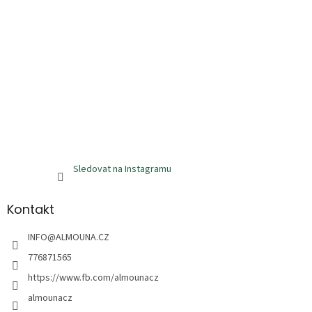
Sledovat na Instagramu
Kontakt
INFO
@
ALMOUNA.CZ
776871565
https://www.fb.com/almounacz
almounacz