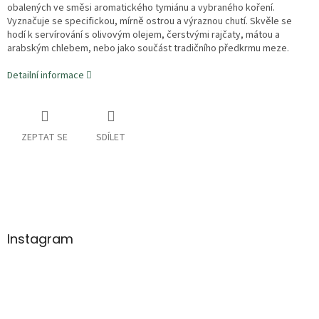
obalených ve směsi aromatického tymiánu a vybraného koření.
Vyznačuje se specifickou, mírně ostrou a výraznou chutí. Skvěle se
hodí k servírování s olivovým olejem, čerstvými rajčaty, mátou a
arabským chlebem, nebo jako součást tradičního předkrmu meze.
Detailní informace
ZEPTAT SE
SDÍLET
Z
á
p
a
Instagram
t
í