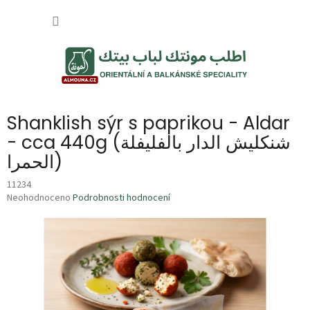
Přejít
NÁKUP
na
obsah
KOŠÍK
Shanklish sýr s paprikou - Aldar
- cca 440g (شنكليش الدار بالفليفلة
الحمرا)
11234
Průměrné
Neohodnoceno
Podrobnosti hodnocení
hodnocení
produktu
je
0,0
z
5
hvězdiček.