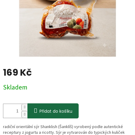
169 Kč
Měrná
Skladem
cena:
Přidat do košíku
radiční orientální sýr Shanklish (Šanklíš) vyrobený podle autentické
receptury z jogurtu a ricotty. Sýr je vytvarován do typických kuliček