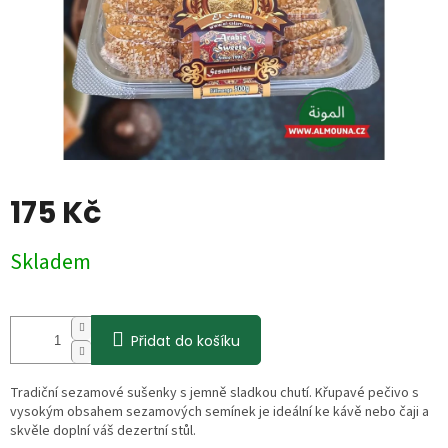
175 Kč
Měrná
Skladem
cena:
Přidat do košíku
Tradiční sezamové sušenky s jemně sladkou chutí. Křupavé pečivo s
vysokým obsahem sezamových semínek je ideální ke kávě nebo čaji a
skvěle doplní váš dezertní stůl.