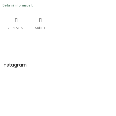
Detailní informace
ZEPTAT SE
SDÍLET
Z
á
p
a
Instagram
t
í