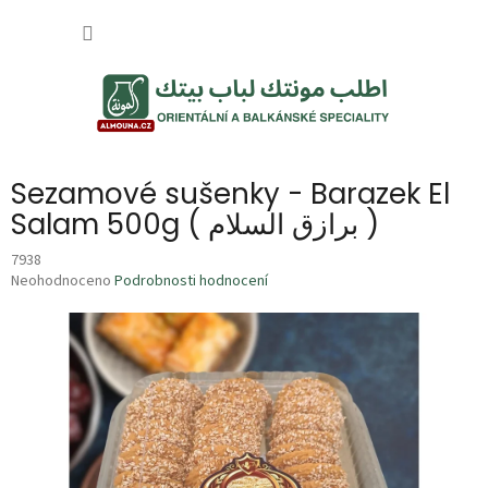
Přejít
NÁKUP
na
obsah
KOŠÍK
Sezamové sušenky - Barazek El
Salam 500g ( برازق السلام )
7938
Průměrné
Neohodnoceno
Podrobnosti hodnocení
hodnocení
produktu
je
0,0
z
5
hvězdiček.