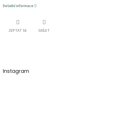
Detailní informace
ZEPTAT SE
SDÍLET
Z
á
p
a
Instagram
t
í