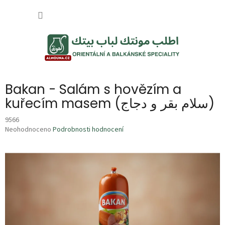
Přejít
NÁKUP
na
obsah
KOŠÍK
Bakan - Salám s hovězím a
kuřecím masem (سلام بقر و دجاج)
9566
Průměrné
Neohodnoceno
Podrobnosti hodnocení
hodnocení
produktu
je
0,0
z
5
hvězdiček.