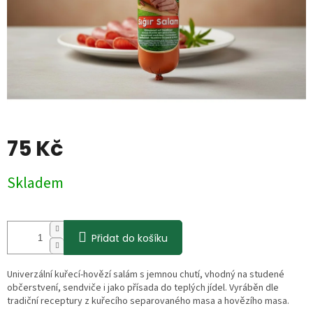
75 Kč
Měrná
Skladem
cena:
Přidat do košíku
Univerzální kuřecí-hovězí salám s jemnou chutí, vhodný na studené
občerstvení, sendviče i jako přísada do teplých jídel. Vyráběn dle
tradiční receptury z kuřecího separovaného masa a hovězího masa.