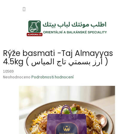
Přejít
NÁKUP
na
obsah
KOŠÍK
Rýže basmati -Taj Almayyas
4.5kg ( أرز بسمتي تاج المياس )
10569
Průměrné
Neohodnoceno
Podrobnosti hodnocení
hodnocení
produktu
je
0,0
z
5
hvězdiček.