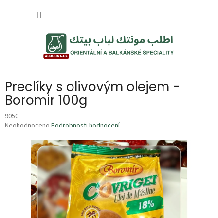
Přejít
NÁKUP
na
obsah
KOŠÍK
Preclíky s olivovým olejem -
Boromir 100g
9050
Průměrné
Neohodnoceno
Podrobnosti hodnocení
hodnocení
produktu
je
0,0
z
5
hvězdiček.