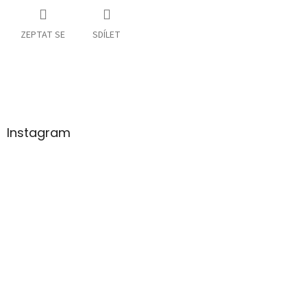
ZEPTAT SE
SDÍLET
Z
á
p
a
Instagram
t
í