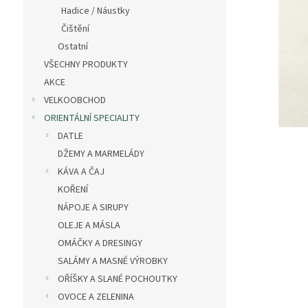
n
Hadice / Náustky
e
Čištění
l
Ostatní
VŠECHNY PRODUKTY
AKCE
VELKOOBCHOD
ORIENTÁLNÍ SPECIALITY
DATLE
DŽEMY A MARMELÁDY
KÁVA A ČAJ
KOŘENÍ
NÁPOJE A SIRUPY
OLEJE A MÁSLA
OMÁČKY A DRESINGY
SALÁMY A MASNÉ VÝROBKY
OŘÍŠKY A SLANÉ POCHOUTKY
OVOCE A ZELENINA