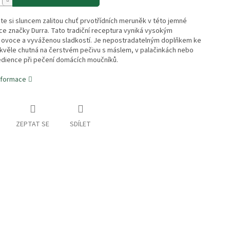
te si sluncem zalitou chuť prvotřídních meruněk v této jemné
e značky Durra. Tato tradiční receptura vyniká vysokým
ovoce a vyváženou sladkostí. Je nepostradatelným doplňkem ke
skvěle chutná na čerstvém pečivu s máslem, v palačinkách nebo
edience při pečení domácích moučníků.
informace
ZEPTAT SE
SDÍLET