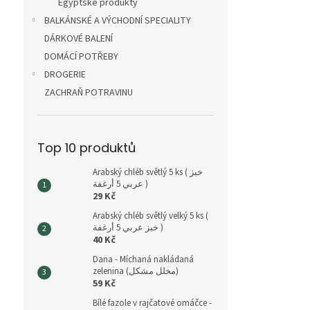
Egyptské produkty
BALKÁNSKÉ A VÝCHODNÍ SPECIALITY
DÁRKOVÉ BALENÍ
DOMÁCÍ POTŘEBY
DROGERIE
ZACHRAŇ POTRAVINU
Top 10 produktů
Arabský chléb světlý 5 ks ( خبز
عربي 5 أرغفة )
29 Kč
Arabský chléb světlý velký 5 ks (
خبز عربي 5 أرغفة )
40 Kč
Dana - Míchaná nakládaná
zelenina (مخلل مشكل)
59 Kč
Bílé fazole v rajčatové omáčce -