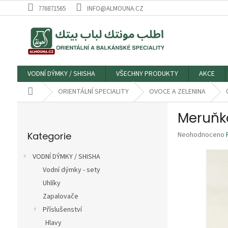
Přejít
776871565
INFO@ALMOUNA.CZ
na
obsah
VODNÍ DÝMKY / SHISHA
VŠECHNY PRODUKTY
AKCE
Domů
ORIENTÁLNÍ SPECIALITY
OVOCE A ZELENINA
P
o
Přeskočit
s
Průměrné
Kategorie
Neohodnoceno
kategorie
t
hodnocení
r
produktu
VODNÍ DÝMKY / SHISHA
a
je
Vodní dýmky - sety
n
0,0
z
Uhlíky
n
5
í
Zapalovače
hvězdiček.
p
Příslušenství
a
Hlavy