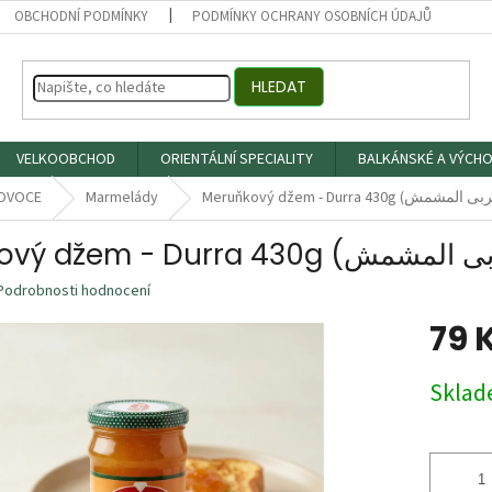
OBCHODNÍ PODMÍNKY
PODMÍNKY OCHRANY OSOBNÍCH ÚDAJŮ
HLEDAT
VELKOOBCHOD
ORIENTÁLNÍ SPECIALITY
BALKÁNSKÉ A VÝCHO
OVOCE
Marmelády
Podrobnosti hodnocení
79 
Měrná
Skla
cena: