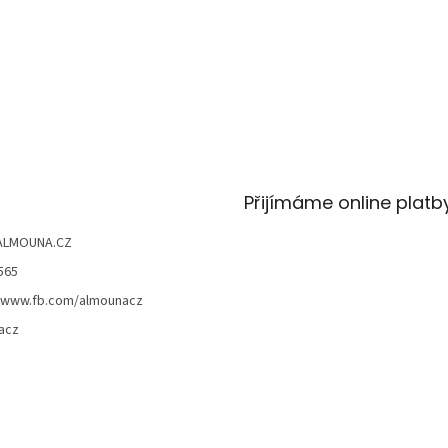
Přijímáme online platb
ALMOUNA.CZ
565
//www.fb.com/almounacz
acz