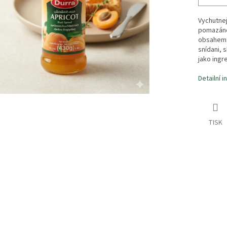
Vychutnej
pomazánc
obsahem 
snídani, 
jako ingr
Detailní 
TISK