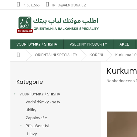
Přejít
776871565
INFO@ALMOUNA.CZ
na
obsah
VODNÍ DÝMKY / SHISHA
VŠECHNY PRODUKTY
AKCE
Domů
ORIENTÁLNÍ SPECIALITY
KOŘENÍ
P
o
Přeskočit
s
Průměrné
Kategorie
Neohodnoceno
kategorie
t
hodnocení
r
produktu
VODNÍ DÝMKY / SHISHA
a
je
Vodní dýmky - sety
n
0,0
z
Uhlíky
n
5
í
Zapalovače
hvězdiček.
p
Příslušenství
a
Hlavy