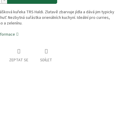
šková kuřeka TRS Haldi. Zlatavě zbarvuje jídla a dává jim typicky
ut'. Nezbytná suřástka orienálních kuchyní. Ideální pro curries,
o a zelenínu.
informace
ZEPTAT SE
SDÍLET