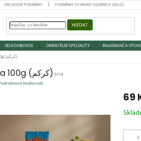
OBCHODNÍ PODMÍNKY
PODMÍNKY OCHRANY OSOBNÍCH ÚDAJŮ
HLEDAT
VELKOOBCHOD
ORIENTÁLNÍ SPECIALITY
BALKÁNSKÉ A VÝCHO
Kurkuma 100g (كركم)
Kurkuma 100g (كركم)
9734
Podrobnosti hodnocení
69 
Měrná
Skla
cena: