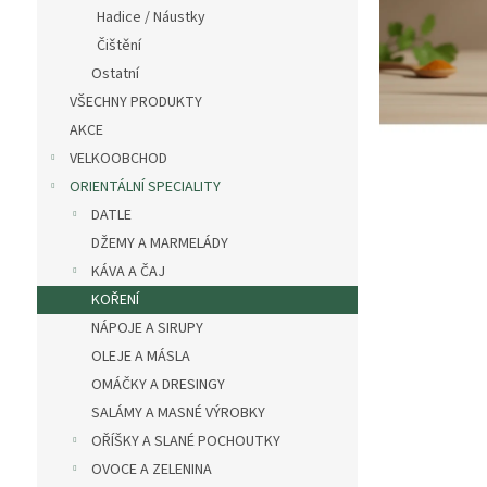
n
Hadice / Náustky
e
Čištění
l
Ostatní
VŠECHNY PRODUKTY
AKCE
VELKOOBCHOD
ORIENTÁLNÍ SPECIALITY
DATLE
DŽEMY A MARMELÁDY
KÁVA A ČAJ
KOŘENÍ
NÁPOJE A SIRUPY
OLEJE A MÁSLA
OMÁČKY A DRESINGY
SALÁMY A MASNÉ VÝROBKY
OŘÍŠKY A SLANÉ POCHOUTKY
OVOCE A ZELENINA