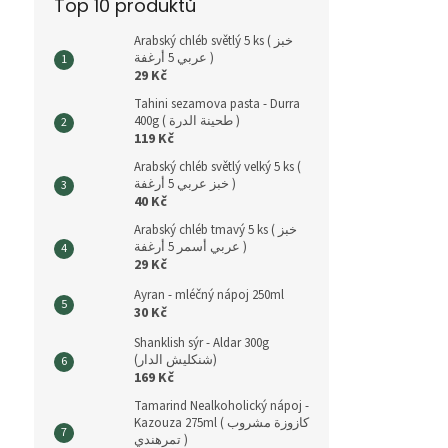
Top 10 produktů
Arabský chléb světlý 5 ks ( خبز
عربي 5 أرغفة )
29 Kč
Tahini sezamova pasta - Durra
400g ( طحينة الدرة )
119 Kč
Arabský chléb světlý velký 5 ks (
خبز عربي 5 أرغفة )
40 Kč
Arabský chléb tmavý 5 ks ( خبز
عربي أسمر 5 أرغفة )
29 Kč
Ayran - mléčný nápoj 250ml
30 Kč
Shanklish sýr - Aldar 300g
(شنكليش الدار)
169 Kč
Tamarind Nealkoholický nápoj -
Kazouza 275ml ( كازوزة مشروب
تمرهندي )