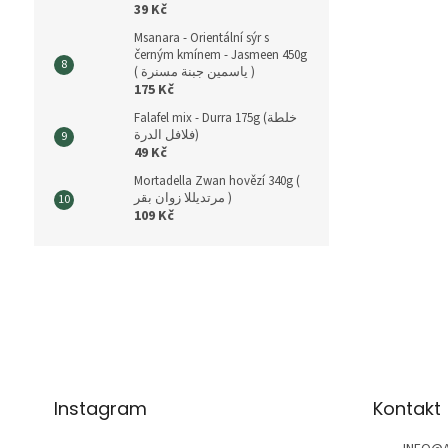
39 Kč
Msanara - Orientální sýr s
černým kmínem - Jasmeen 450g
( ياسمين جبنة مسنرة )
175 Kč
Falafel mix - Durra 175g (خلطة
فلافل الدرة)
49 Kč
Mortadella Zwan hovězí 340g (
مرتديللا زوان بقر )
109 Kč
Z
á
p
a
t
í
Instagram
Kontakt