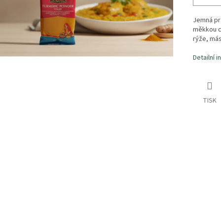
Jemná prá
měkkou ch
rýže, más
Detailní 
TISK