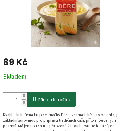
89 Kč
Měrná
Skladem
cena:
Přidat do košíku
Kvalitní kukuřičná krupice značky Dere, známá také jako polenta, je
základní surovinou pro přípravu tradičních kaší, příloh i pečených
pokrmů. Má jemnou chuť a přirozeně žlutou barvu. Je ideální pro