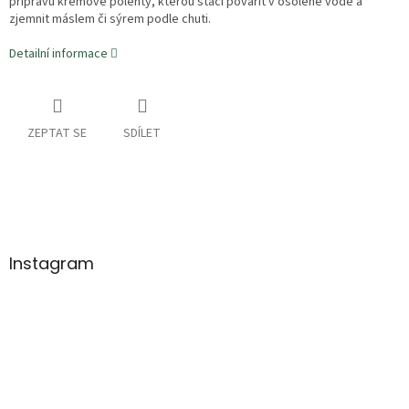
přípravu krémové polenty, kterou stačí povařit v osolené vodě a
zjemnit máslem či sýrem podle chuti.
Detailní informace
ZEPTAT SE
SDÍLET
Z
á
p
a
Instagram
t
í