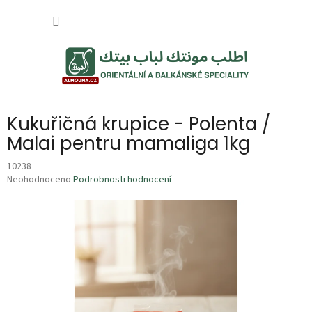
Přejít
NÁKUP
na
obsah
KOŠÍK
Kukuřičná krupice - Polenta /
Malai pentru mamaliga 1kg
10238
Průměrné
Neohodnoceno
Podrobnosti hodnocení
hodnocení
produktu
je
0,0
z
5
hvězdiček.