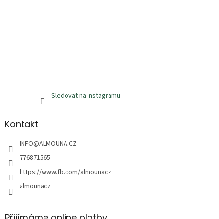
Sledovat na Instagramu
Kontakt
INFO
@
ALMOUNA.CZ
776871565
https://www.fb.com/almounacz
almounacz
Přijímáme online platby