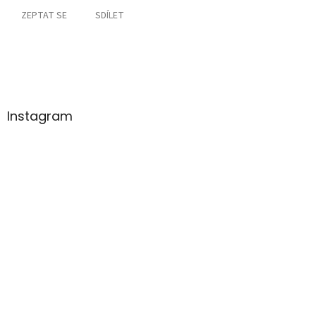
ZEPTAT SE
SDÍLET
Z
á
p
a
Instagram
t
í