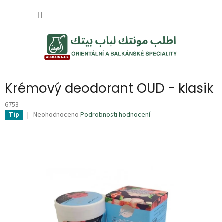
Přejít
NÁKUP
na
obsah
KOŠÍK
Krémový deodorant OUD - klasik
6753
Průměrné
Neohodnoceno
Podrobnosti hodnocení
Tip
hodnocení
produktu
je
0,0
z
5
hvězdiček.