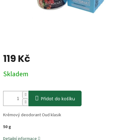
119 Kč
Měrná
Skladem
cena:
Přidat do košíku
Krémový deodorant Oud klasik
50 g
Detailní informace