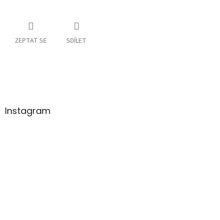
ZEPTAT SE
SDÍLET
Z
á
p
a
Instagram
t
í