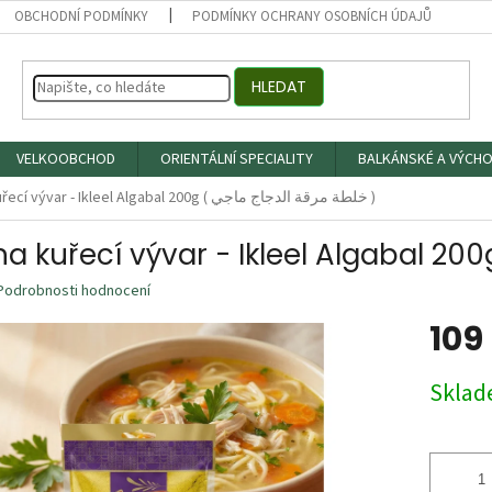
OBCHODNÍ PODMÍNKY
PODMÍNKY OCHRANY OSOBNÍCH ÚDAJŮ
HLEDAT
VELKOOBCHOD
ORIENTÁLNÍ SPECIALITY
BALKÁNSKÉ A VÝCHO
Kořeni na kuřecí vývar - Ikleel Algabal 200g ( خلطة مرقة الدجاج ماجي )
Podrobnosti hodnocení
109
Měrná
Skla
cena: