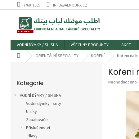
Přejít
776871565
INFO@ALMOUNA.CZ
na
obsah
VODNÍ DÝMKY / SHISHA
VŠECHNY PRODUKTY
AKCE
Domů
ORIENTÁLNÍ SPECIALITY
KOŘENÍ
P
o
Přeskočit
s
Průměrné
Kategorie
Neohodnoceno
kategorie
t
hodnocení
r
produktu
VODNÍ DÝMKY / SHISHA
a
je
Vodní dýmky - sety
n
0,0
z
Uhlíky
n
5
í
Zapalovače
hvězdiček.
p
Příslušenství
a
Hlavy