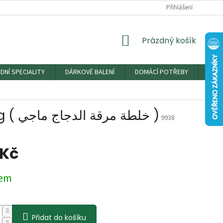
Přihlášení
NÁKUPNÍ
Prázdný košík
KOŠÍK
DNÍ SPECIALITY
DÁRKOVÉ BALENÍ
DOMÁCÍ POTŘEBY
DRO
Kořeni na kuřecí vývar - Ikleel Algabal 200g ( خلطة مرقة الدجاج ماجي )
9938
 Kč
dem
Přidat do košíku