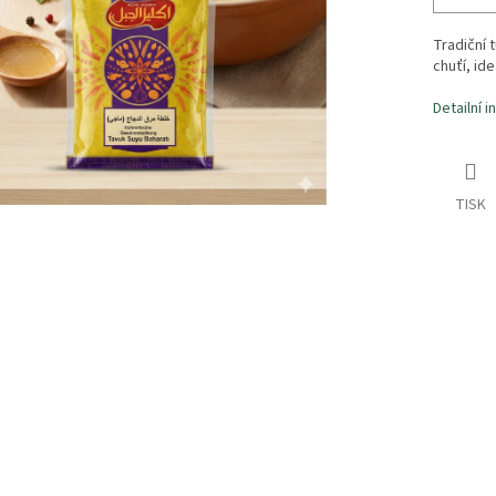
Tradiční 
chuťí, id
Detailní 
TISK