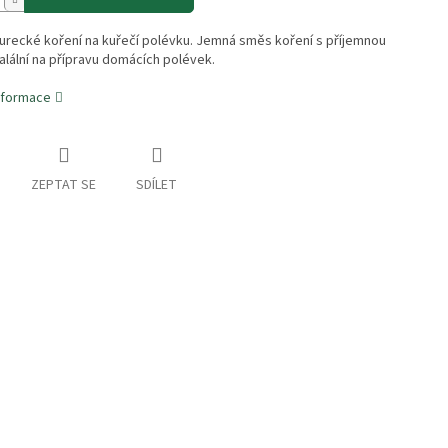
turecké koření na kuřečí polévku. Jemná směs koření s příjemnou
ealální na přípravu domácích polévek.
informace
ZEPTAT SE
SDÍLET