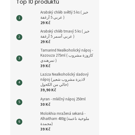
Top 10 produktů
Arabský chléb světlý 5 ks ( خبز
عربي 5 أرغفة )
29 Kč
Arabský chléb tmavý 5 ks ( خبز
عربي أسمر 5 أرغفة )
29 Kč
Tamarind Nealkoholický nápoj -
Kazouza 275ml ( كازوزة مشروب
تمرهندي )
39 Kč
Laziza Nealkoholický sladový
nápoj (لاذيزة مشروب شعير
خالي من الكحول)
39,90 Kč
Ayran - mléčný nápoj 250ml
30 Kč
Molokhia mražená sekaná -
Alhaitham 400g (ملوخية ناعمة
مجمدة)
39 Kč