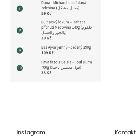
Dana - Míchaná nakládaná
zelenina (مخلل مشكل)
59 Kč
Bulharský lokum – Rahat s
příchutí Medovina 140g (حلقوم
بالجوز والعسل)
39 Kč
Baš Ajvar jemný - pečený 290g
109 Kč
Fava fazole Bajela - Foul Durra
400g (فول مدمس باجيلا)
35 Kč
Z
á
p
a
t
í
Instagram
Kontakt