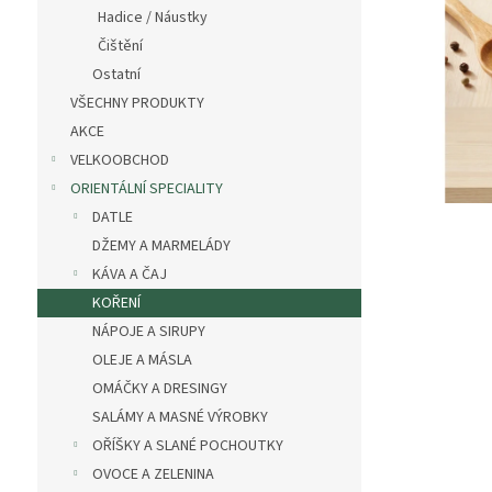
n
Hadice / Náustky
e
Čištění
l
Ostatní
VŠECHNY PRODUKTY
AKCE
VELKOOBCHOD
ORIENTÁLNÍ SPECIALITY
DATLE
DŽEMY A MARMELÁDY
KÁVA A ČAJ
KOŘENÍ
NÁPOJE A SIRUPY
OLEJE A MÁSLA
OMÁČKY A DRESINGY
SALÁMY A MASNÉ VÝROBKY
OŘÍŠKY A SLANÉ POCHOUTKY
OVOCE A ZELENINA