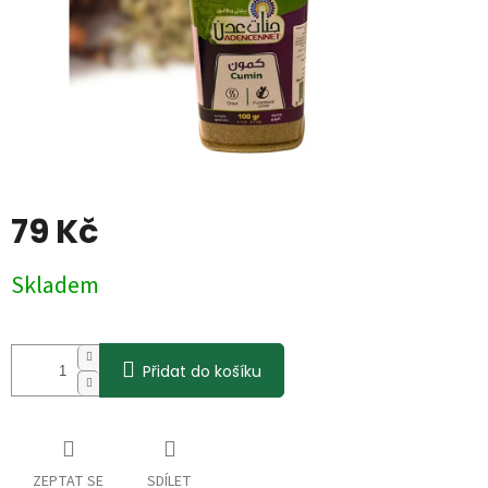
79 Kč
Měrná
Skladem
cena:
Přidat do košíku
ZEPTAT SE
SDÍLET