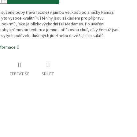
sušené boby (fava fazole) v jumbo velikosti od značky Namazı
Tyto vysoce kvalitní luštěniny jsou základem pro přípravu
h pokrmů, jako je blízkovýchodní Ful Medames. Po uvaření
 boby krémovou texturu a jemnou oříškovou chuť, díky čemuž jsou
o sytých polévek, dušených jídel nebo osvěžujících salátů.
informace
ZEPTAT SE
SDÍLET