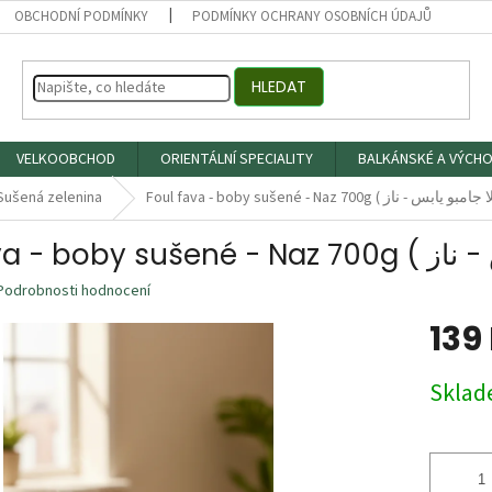
OBCHODNÍ PODMÍNKY
PODMÍNKY OCHRANY OSOBNÍCH ÚDAJŮ
HLEDAT
VELKOOBCHOD
ORIENTÁLNÍ SPECIALITY
BALKÁNSKÉ A VÝCHO
Sušená zelenina
Podrobnosti hodnocení
139
Měrná
Skla
cena: