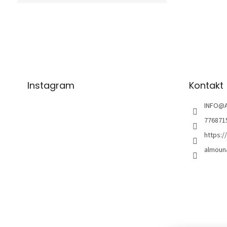
Z
á
p
a
t
í
Instagram
Kontakt
INFO
@
776871
https:
almoun