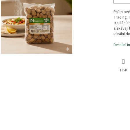
Prémiové 
Trading. 
tradičníc
získávají
ideální d
Detailní 
TISK