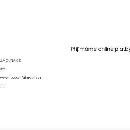
Přijímáme online platb
ALMOUNA.CZ
565
//www.fb.com/almounacz
acz