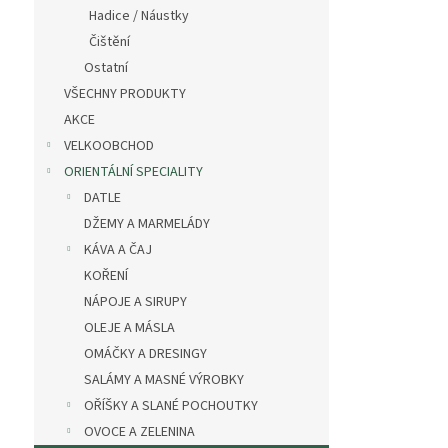
n
Hadice / Náustky
e
Čištění
l
Ostatní
VŠECHNY PRODUKTY
AKCE
VELKOOBCHOD
ORIENTÁLNÍ SPECIALITY
DATLE
DŽEMY A MARMELÁDY
KÁVA A ČAJ
KOŘENÍ
NÁPOJE A SIRUPY
OLEJE A MÁSLA
OMÁČKY A DRESINGY
SALÁMY A MASNÉ VÝROBKY
OŘÍŠKY A SLANÉ POCHOUTKY
OVOCE A ZELENINA