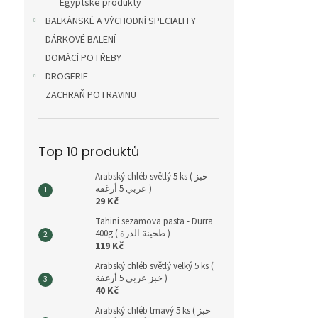
Egyptské produkty
BALKÁNSKÉ A VÝCHODNÍ SPECIALITY
DÁRKOVÉ BALENÍ
DOMÁCÍ POTŘEBY
DROGERIE
ZACHRAŇ POTRAVINU
Top 10 produktů
Arabský chléb světlý 5 ks ( خبز
عربي 5 أرغفة )
29 Kč
Tahini sezamova pasta - Durra
400g ( طحينة الدرة )
119 Kč
Arabský chléb světlý velký 5 ks (
خبز عربي 5 أرغفة )
40 Kč
Arabský chléb tmavý 5 ks ( خبز