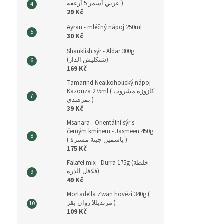
عربي أسمر 5 أرغفة )
29 Kč
Ayran - mléčný nápoj 250ml
30 Kč
Shanklish sýr - Aldar 300g
(شنكليش الدار)
169 Kč
Tamarind Nealkoholický nápoj -
Kazouza 275ml ( كازوزة مشروب
تمرهندي )
39 Kč
Msanara - Orientální sýr s
černým kmínem - Jasmeen 450g
( ياسمين جبنة مسنرة )
175 Kč
Falafel mix - Durra 175g (خلطة
فلافل الدرة)
49 Kč
Mortadella Zwan hovězí 340g (
مرتديللا زوان بقر )
109 Kč