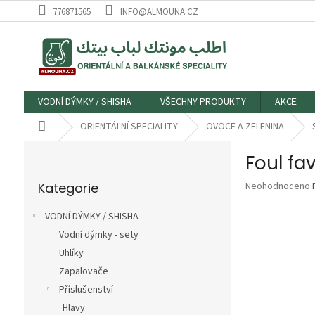
Přejít
776871565
INFO@ALMOUNA.CZ
na
obsah
VODNÍ DÝMKY / SHISHA
VŠECHNY PRODUKTY
AKCE
Domů
ORIENTÁLNÍ SPECIALITY
OVOCE A ZELENINA
P
o
Přeskočit
s
Průměrné
Kategorie
Neohodnoceno
kategorie
t
hodnocení
r
produktu
VODNÍ DÝMKY / SHISHA
a
je
Vodní dýmky - sety
n
0,0
z
Uhlíky
n
5
í
Zapalovače
hvězdiček.
p
Příslušenství
a
Hlavy