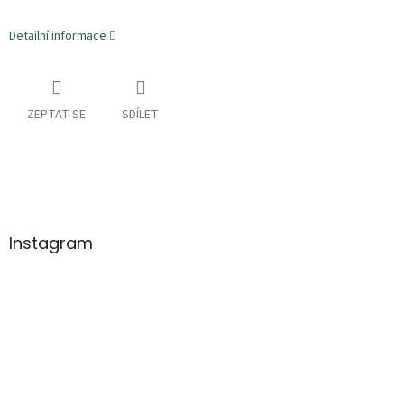
Detailní informace
ZEPTAT SE
SDÍLET
Z
á
p
a
Instagram
t
í