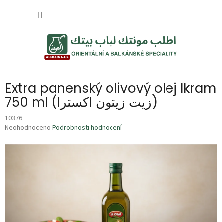
Přejít
NÁKUP
na
obsah
KOŠÍK
Extra panenský olivový olej Ikram
750 ml (زيت زيتون اكسترا)
10376
Průměrné
Neohodnoceno
Podrobnosti hodnocení
hodnocení
produktu
je
0,0
z
5
hvězdiček.