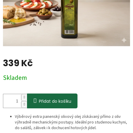
339 Kč
Měrná
Skladem
cena:
Přidat do košíku
Výběrový extra panenský olivový olej získávaný přímo z oliv
výhradně mechanickými postupy. Ideální pro studenou kuchyni,
do salátů, zálivek i k dochucení hotových jídel.