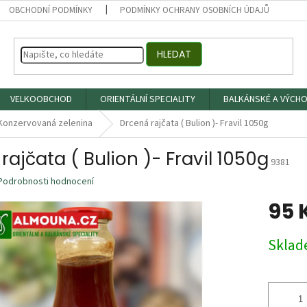
OBCHODNÍ PODMÍNKY
PODMÍNKY OCHRANY OSOBNÍCH ÚDAJŮ
HLEDAT
VELKOOBCHOD
ORIENTÁLNÍ SPECIALITY
BALKÁNSKÉ A VÝCHO
Konzervovaná zelenina
Drcená rajčata ( Bulion )- Fravil 1050g
rajčata ( Bulion )- Fravil 1050g
9381
Podrobnosti hodnocení
95 
Měrná
Skla
cena: