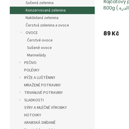
Rajčatový p
Sušená zelenina
Konzervovaná zelenina
Nakládaná zelenina
Čerstvá zelenina a ovoce
89 Kč
OVOCE
Čerstvé ovoce
Sušené ovoce
Marmelády
PEČIVO
POLÉVKY
RÝŽE A LUŠTĚNINY
MRAŽENÉ POTRAVINY
TRVANLIVÉ POTRAVINY
SLADKOSTI
SÝRY A MLÉČNÉ VÝROBKY
HOTOVKY
ARABSKÁ SNÍDANĚ