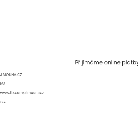
Přijímáme online platb
ALMOUNA.CZ
565
//www.fb.com/almounacz
acz