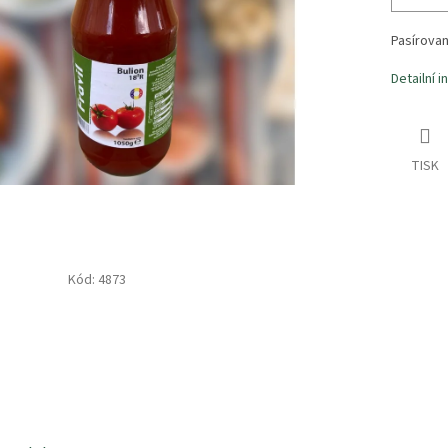
Pasírovan
Detailní 
TISK
Kód:
4873