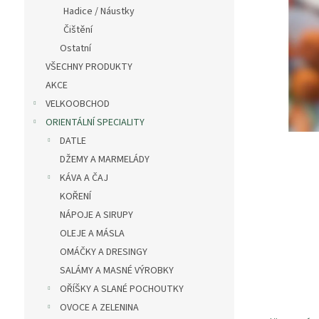
n
Hadice / Náustky
e
Čištění
l
Ostatní
VŠECHNY PRODUKTY
AKCE
VELKOOBCHOD
ORIENTÁLNÍ SPECIALITY
DATLE
DŽEMY A MARMELÁDY
KÁVA A ČAJ
KOŘENÍ
NÁPOJE A SIRUPY
OLEJE A MÁSLA
OMÁČKY A DRESINGY
SALÁMY A MASNÉ VÝROBKY
OŘÍŠKY A SLANÉ POCHOUTKY
OVOCE A ZELENINA