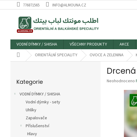
Přejít
776871565
INFO@ALMOUNA.CZ
na
obsah
VODNÍ DÝMKY / SHISHA
VŠECHNY PRODUKTY
AKCE
Domů
ORIENTÁLNÍ SPECIALITY
OVOCE A ZELENINA
P
Drcená 
o
Přeskočit
s
Průměrné
Kategorie
Neohodnoceno
kategorie
t
hodnocení
r
produktu
VODNÍ DÝMKY / SHISHA
a
je
Vodní dýmky - sety
n
0,0
z
Uhlíky
n
5
í
Zapalovače
hvězdiček.
p
Příslušenství
a
Hlavy