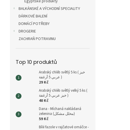
Egyptské produkty
BALKÁNSKÉ A VÝCHODNÍ SPECIALITY
DÁRKOVÉ BALENÍ
DOMÁCÍ POTŘEBY
DROGERIE
ZACHRAŇ POTRAVINU
Top 10 produktů
Arabský chléb světlý 5 ks ( خبز
عربي 5 أرغفة )
29 Kč
Arabský chléb světlý velký 5 ks (
خبز عربي 5 أرغفة )
40 Kč
Dana - Míchaná nakládaná
zelenina (مخلل مشكل)
59 Kč
Bílé fazole v rajčatové omáčce -