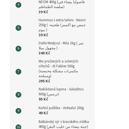
NEOM 400g (فاصوليا بيضاء في
صلصة الطماطم)
39 Kč
Hummus s extra tahini - Neom
250g ( حمص مع اكسترا طحينة-
نيوم )
39 Kč
Datle Medjoul - Mila 1kg ( تمر
مجهول ميلا )
349 Kč
Mix pražených a solených
ořechů - Al Fakher 500g
(مكسرات مشكلة محمصة
ومملحة)
295 Kč
Nakládaná lupina - Saladitos
600g (ترمس)
95 Kč
Kuřecí paštika - Ardealul 200g
49 Kč
Balkánský sýr z kravského mléka
400g (جبنة بيضاء من حليب البقر)