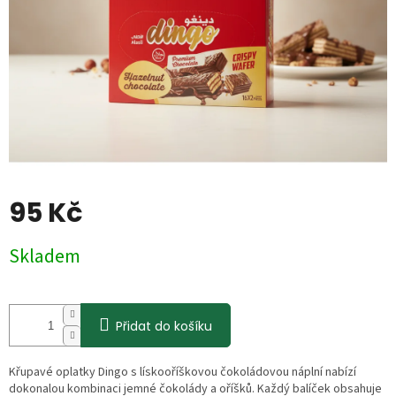
95 Kč
Měrná
Skladem
cena:
Přidat do košíku
Křupavé oplatky Dingo s lískooříškovou čokoládovou náplní nabízí
dokonalou kombinaci jemné čokolády a oříšků. Každý balíček obsahuje