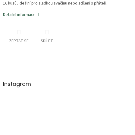
16 kusů, ideální pro sladkou svačinu nebo sdílení s přáteli.
Detailní informace
ZEPTAT SE
SDÍLET
Z
á
p
a
Instagram
t
í