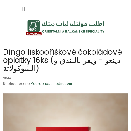
Přejít
NÁKUP
na
obsah
KOŠÍK
Dingo lískooříškové čokoládové
oplatky 16ks (دينغو - ويفر بالبندق و
الشوكولاتة)
9644
Průměrné
Neohodnoceno
Podrobnosti hodnocení
hodnocení
produktu
je
0,0
z
5
hvězdiček.