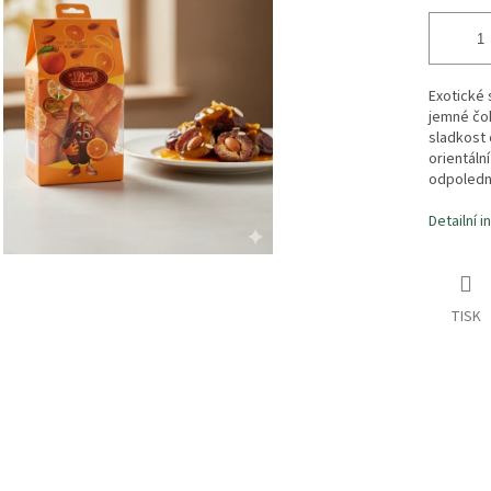
Exotické 
jemné čo
sladkost 
orientál
odpolední
Detailní 
TISK