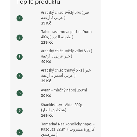
Top 10 produktů
Arabský chléb světlý 5 ks ( خبز
عربي 5 أرغفة )
29 Kč
Tahini sezamova pasta - Durra
400g ( طحينة الدرة )
119 Kč
Arabský chléb světlý velký 5 ks (
خبز عربي 5 أرغفة )
40 Kč
Arabský chléb tmavý 5 ks ( خبز
عربي أسمر 5 أرغفة )
29 Kč
Ayran - mléčný nápoj 250ml
30 Kč
Shanklish sýr - Aldar 300g
(شنكليش الدار)
169 Kč
Tamarind Nealkoholický nápoj -
Kazouza 275ml ( كازوزة مشروب
تمرهندي )