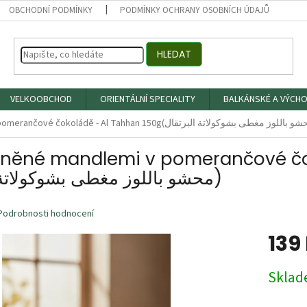
OBCHODNÍ PODMÍNKY
PODMÍNKY OCHRANY OSOBNÍCH ÚDAJŮ
HLEDAT
VELKOOBCHOD
ORIENTÁLNÍ SPECIALITY
BALKÁNSKÉ A VÝCHO
lněné mandlemi v pomerančové čoko
محشو باللوز مغطى بشوكولاتة البرتقال)
Podrobnosti hodnocení
139
Měrná
Skla
cena: