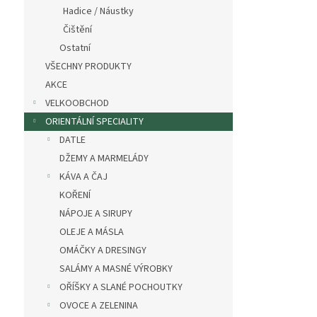
n
Hadice / Náustky
e
Čištění
l
Ostatní
VŠECHNY PRODUKTY
AKCE
VELKOOBCHOD
ORIENTÁLNÍ SPECIALITY
DATLE
DŽEMY A MARMELÁDY
KÁVA A ČAJ
KOŘENÍ
NÁPOJE A SIRUPY
OLEJE A MÁSLA
OMÁČKY A DRESINGY
SALÁMY A MASNÉ VÝROBKY
OŘÍŠKY A SLANÉ POCHOUTKY
OVOCE A ZELENINA