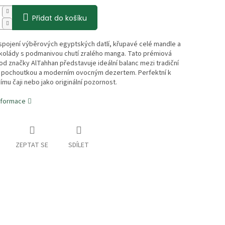
Přidat do košíku
spojení výběrových egyptských datlí, křupavé celé mandle a
kolády s podmanivou chutí zralého manga. Tato prémiová
od značky AlTahhan představuje ideální balanc mezi tradiční
ní pochoutkou a moderním ovocným dezertem. Perfektní k
mu čaji nebo jako originální pozornost.
informace
ZEPTAT SE
SDÍLET