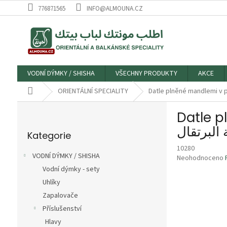
Přejít
776871565
INFO@ALMOUNA.CZ
na
obsah
VODNÍ DÝMKY / SHISHA
VŠECHNY PRODUKTY
AKCE
Domů
ORIENTÁLNÍ SPECIALITY
P
Datle p
o
Přeskočit
s
Kategorie
kategorie
t
10280
r
VODNÍ DÝMKY / SHISHA
Průměrné
Neohodnoceno
a
hodnocení
Vodní dýmky - sety
n
produktu
Uhlíky
n
je
í
Zapalovače
0,0
p
z
Příslušenství
5
a
Hlavy
hvězdiček.