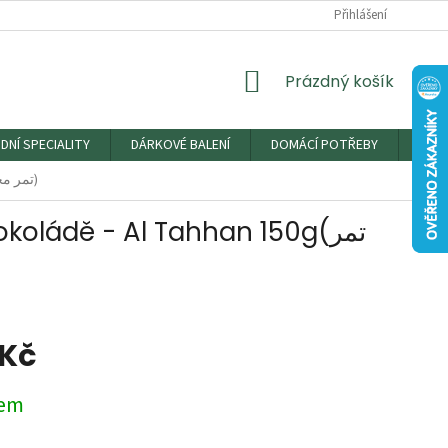
Přihlášení
NÁKUPNÍ
Prázdný košík
KOŠÍK
DNÍ SPECIALITY
DÁRKOVÉ BALENÍ
DOMÁCÍ POTŘEBY
DRO
Datle plněné mandlemi v pomerančové čokoládě - Al Tahhan 150g(تمر محشو باللوز مغطى بشوكولاتة البرتقال)
ládě - Al Tahhan 150g(تمر
 Kč
dem