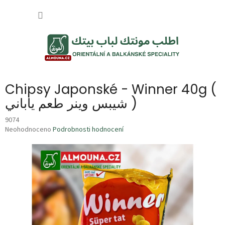
Přejít
NÁKUP
na
obsah
KOŠÍK
Chipsy Japonské - Winner 40g (
شيبس وينر طعم ياباني )
9074
Průměrné
Neohodnoceno
Podrobnosti hodnocení
hodnocení
produktu
je
0,0
z
5
hvězdiček.