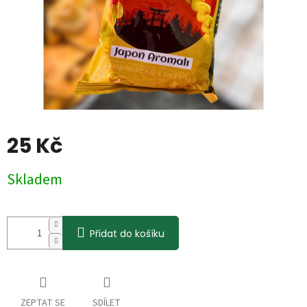
25 Kč
Měrná
Skladem
cena:
Přidat do košíku
ZEPTAT SE
SDÍLET