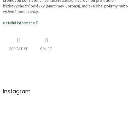
krémovou konzistenci. Je ideální základní surovinou pro tradiční
blízkovýchodní polévky (Mercimek Çorbası), indické dhal pokrmy nebo
výživné pomazánky.
Detailní informace
ZEPTAT SE
SDÍLET
Z
á
p
a
Instagram
t
í