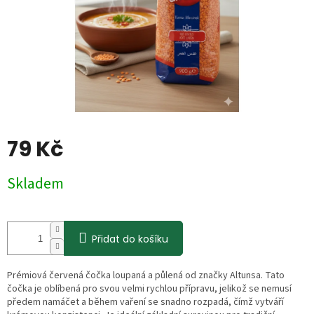
79 Kč
Měrná
Skladem
cena:
Přidat do košíku
Prémiová červená čočka loupaná a půlená od značky Altunsa. Tato
čočka je oblíbená pro svou velmi rychlou přípravu, jelikož se nemusí
předem namáčet a během vaření se snadno rozpadá, čímž vytváří