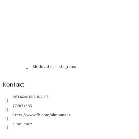
Sledovat na Instagramu
Kontakt
INFO
@
ALMOUNA.CZ
776871565
https://www.fb.com/almounacz
almounacz