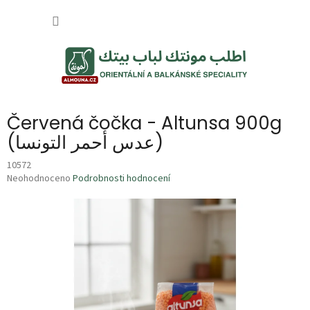
Přejít
NÁKUP
na
obsah
KOŠÍK
Červená čočka - Altunsa 900g
(عدس أحمر التونسا)
10572
Průměrné
Neohodnoceno
Podrobnosti hodnocení
hodnocení
produktu
je
0,0
z
5
hvězdiček.