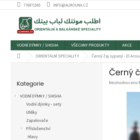
Přejít
776871565
INFO@ALMOUNA.CZ
na
obsah
VODNÍ DÝMKY / SHISHA
VŠECHNY PRODUKTY
AKCE
Domů
ORIENTÁLNÍ SPECIALITY
P
o
Přeskočit
s
Průměrné
Kategorie
Neohodnoceno
kategorie
t
hodnocení
r
produktu
VODNÍ DÝMKY / SHISHA
a
je
Vodní dýmky - sety
n
0,0
z
Uhlíky
n
5
í
Zapalovače
hvězdiček.
p
Příslušenství
a
Hlavy