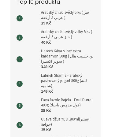
Top 10 produktů
Arabský chléb světlý 5 ks ( خبز
عربي 5 أرغفة )
29 Kč
Arabský chléb světlý velký 5 ks (
خبز عربي 5 أرغفة )
40 Kč
Haseeb Káva super extra
kardamon 500g ( بن حسيب هال
سوبر اكسترا )
349 Kč
Labneh Shamie - arabský
pasírovaný jogurt 500g (لبنة
شامية)
149 Kč
Fava fazole Bajela - Foul Durra
400g (فول مدمس باجيلا)
35 Kč
Guava džus YES! 200ml(عصير
جوافة)
25 Kč