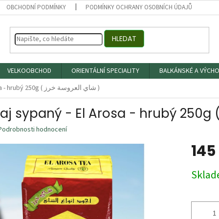
OBCHODNÍ PODMÍNKY
PODMÍNKY OCHRANY OSOBNÍCH ÚDAJŮ
HLEDAT
VELKOOBCHOD
ORIENTÁLNÍ SPECIALITY
BALKÁNSKÉ A VÝCHO
Černý čaj sypaný - El Arosa - hrubý 250g ( شاي العروسة خرز )
Podrobnosti hodnocení
145
Měrná
Skla
cena: