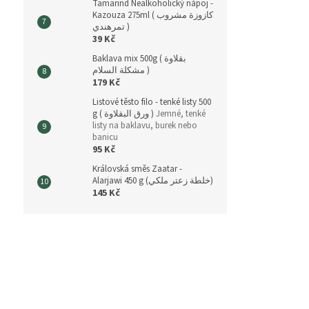
Tamarind Nealkoholický nápoj -
Kazouza 275ml ( كازوزة مشروب
تمرهندي )
39 Kč
Baklava mix 500g ( بقلاوة
مشكلة السلام )
179 Kč
Listové těsto filo - tenké listy 500
g ( ورق البقلاوة )
Jemné, tenké
listy na baklavu, burek nebo
banicu
95 Kč
Královská směs Zaatar -
Alarjawi 450 g (خلطة زعتر ملكي)
145 Kč
Z
á
p
a
t
í