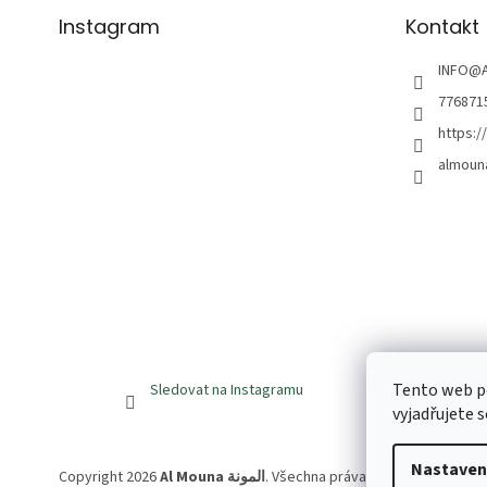
Instagram
Kontakt
INFO
@
776871
https:
almoun
Tento web p
Sledovat na Instagramu
vyjadřujete s
Nastaven
Copyright 2026
Al Mouna المونة
. Všechna práva vyhrazena.
Upravi