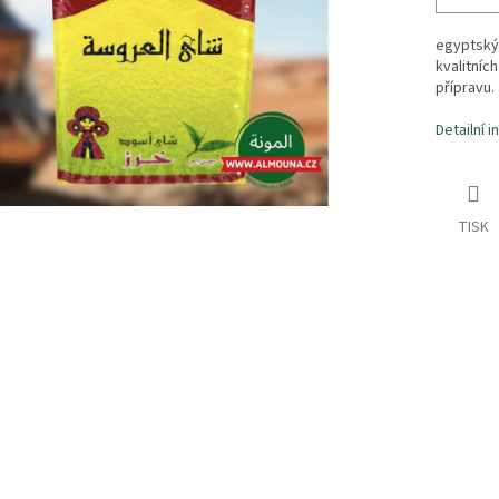
egyptský 
kvalitníc
přípravu.
Detailní 
TISK