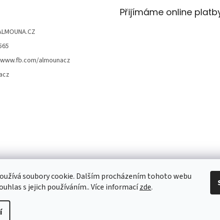
Přijímáme online platb
ALMOUNA.CZ
565
//www.fb.com/almounacz
acz
oužívá soubory cookie. Dalším procházením tohoto webu
ouhlas s jejich používáním.. Více informací
zde
.
í
t nastavení cookies