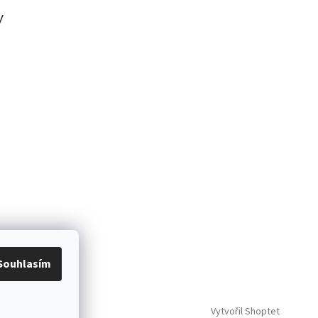
y
Souhlasím
Vytvořil Shoptet