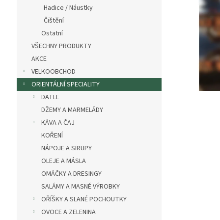
n
Hadice / Náustky
e
Čištění
l
Ostatní
VŠECHNY PRODUKTY
AKCE
VELKOOBCHOD
ORIENTÁLNÍ SPECIALITY
DATLE
DŽEMY A MARMELÁDY
KÁVA A ČAJ
KOŘENÍ
NÁPOJE A SIRUPY
OLEJE A MÁSLA
OMÁČKY A DRESINGY
SALÁMY A MASNÉ VÝROBKY
OŘÍŠKY A SLANÉ POCHOUTKY
OVOCE A ZELENINA