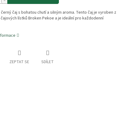
černý čaj s bohatou chutí a silným aroma. Tento čaj je vyroben z
h čajových lístků Broken Pekoe a je ideální pro každodenní
informace
ZEPTAT SE
SDÍLET