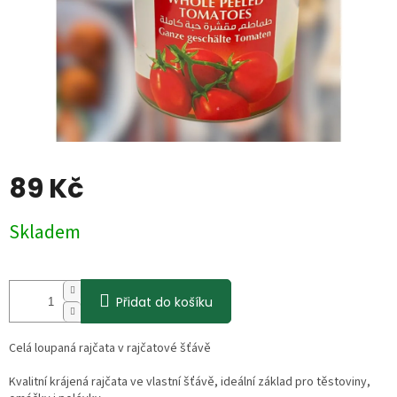
89 Kč
Měrná
Skladem
cena:
Přidat do košíku
Celá loupaná rajčata v rajčatové šťávě
Kvalitní krájená rajčata ve vlastní šťávě, ideální základ pro těstoviny,