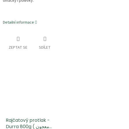
omáčky i polévky.
Detailní informace
ZEPTAT SE
SDÍLET
Rajčatový protlak -
Durra 800g ( معجون