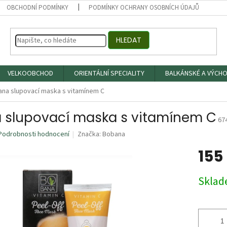
OBCHODNÍ PODMÍNKY
PODMÍNKY OCHRANY OSOBNÍCH ÚDAJŮ
HLEDAT
VELKOOBCHOD
ORIENTÁLNÍ SPECIALITY
BALKÁNSKÉ A VÝCHO
na slupovací maska s vitamínem C
 slupovací maska s vitamínem C
67
Podrobnosti hodnocení
Značka:
Bobana
155
Měrná
Skla
cena: