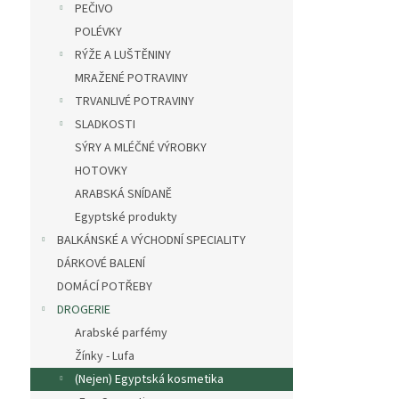
PEČIVO
POLÉVKY
RÝŽE A LUŠTĚNINY
MRAŽENÉ POTRAVINY
TRVANLIVÉ POTRAVINY
SLADKOSTI
SÝRY A MLÉČNÉ VÝROBKY
HOTOVKY
ARABSKÁ SNÍDANĚ
Egyptské produkty
BALKÁNSKÉ A VÝCHODNÍ SPECIALITY
DÁRKOVÉ BALENÍ
DOMÁCÍ POTŘEBY
DROGERIE
Arabské parfémy
Žínky - Lufa
(Nejen) Egyptská kosmetika