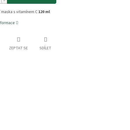
í maska s vitamínem C
120 ml
informace
ZEPTAT SE
SDÍLET