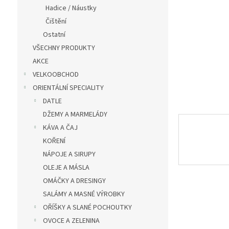
n
Hadice / Náustky
e
Čištění
l
Ostatní
VŠECHNY PRODUKTY
AKCE
VELKOOBCHOD
ORIENTÁLNÍ SPECIALITY
DATLE
DŽEMY A MARMELÁDY
KÁVA A ČAJ
KOŘENÍ
NÁPOJE A SIRUPY
OLEJE A MÁSLA
OMÁČKY A DRESINGY
SALÁMY A MASNÉ VÝROBKY
OŘÍŠKY A SLANÉ POCHOUTKY
OVOCE A ZELENINA