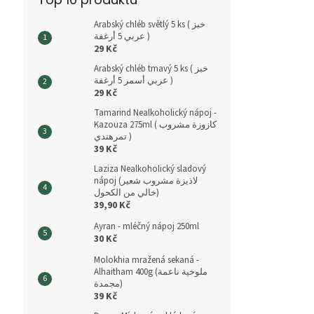
Arabský chléb světlý 5 ks ( خبز
عربي 5 أرغفة )
29 Kč
Arabský chléb tmavý 5 ks ( خبز
عربي أسمر 5 أرغفة )
29 Kč
Tamarind Nealkoholický nápoj -
Kazouza 275ml ( كازوزة مشروب
تمرهندي )
39 Kč
Laziza Nealkoholický sladový
nápoj (لاذيزة مشروب شعير
خالي من الكحول)
39,90 Kč
Ayran - mléčný nápoj 250ml
30 Kč
Molokhia mražená sekaná -
Alhaitham 400g (ملوخية ناعمة
مجمدة)
39 Kč