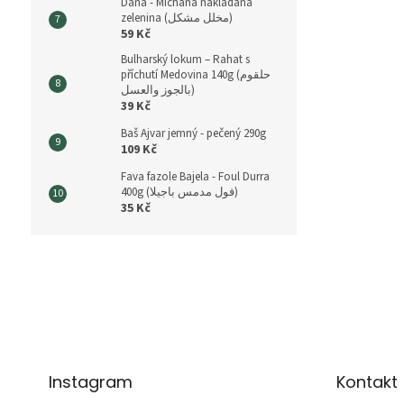
Dana - Míchaná nakládaná
zelenina (مخلل مشكل)
59 Kč
Bulharský lokum – Rahat s
příchutí Medovina 140g (حلقوم
بالجوز والعسل)
39 Kč
Baš Ajvar jemný - pečený 290g
109 Kč
Fava fazole Bajela - Foul Durra
400g (فول مدمس باجيلا)
35 Kč
Z
á
p
a
t
í
Instagram
Kontakt