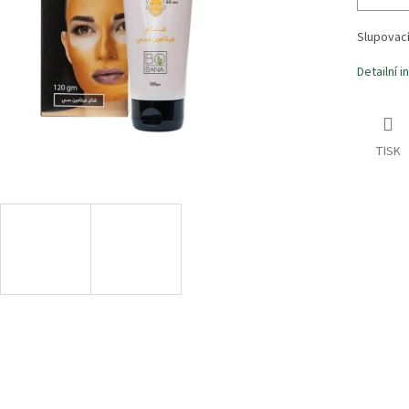
Slupovac
Detailní 
TISK