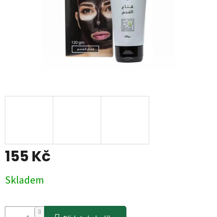
155 Kč
Měrná
Skladem
cena: