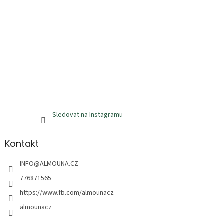
Sledovat na Instagramu
Kontakt
INFO
@
ALMOUNA.CZ
776871565
https://www.fb.com/almounacz
almounacz