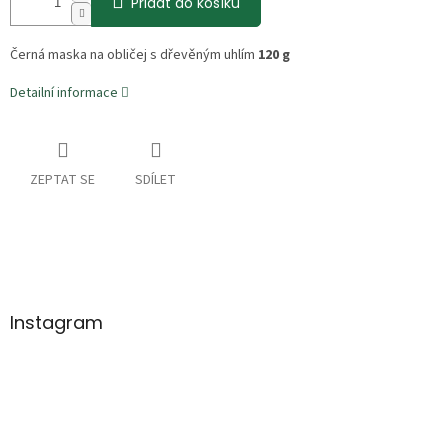
Přidat do košíku
Černá maska na obličej s dřevěným uhlím
120 g
Detailní informace
ZEPTAT SE
SDÍLET
Z
á
p
a
Instagram
t
í