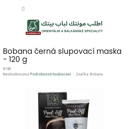
Přejít
NÁKUP
na
obsah
KOŠÍK
Bobana černá slupovací maska
- 120 g
6748
Průměrné
Neohodnoceno
Podrobnosti hodnocení
Značka:
Bobana
hodnocení
produktu
je
0,0
z
5
hvězdiček.