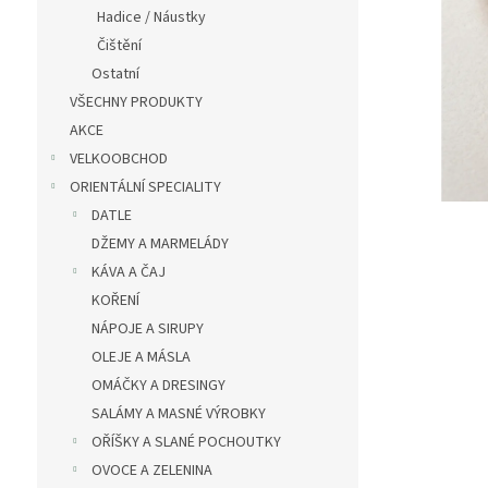
n
Hadice / Náustky
e
Čištění
l
Ostatní
VŠECHNY PRODUKTY
AKCE
VELKOOBCHOD
ORIENTÁLNÍ SPECIALITY
DATLE
DŽEMY A MARMELÁDY
KÁVA A ČAJ
KOŘENÍ
NÁPOJE A SIRUPY
OLEJE A MÁSLA
OMÁČKY A DRESINGY
SALÁMY A MASNÉ VÝROBKY
OŘÍŠKY A SLANÉ POCHOUTKY
OVOCE A ZELENINA