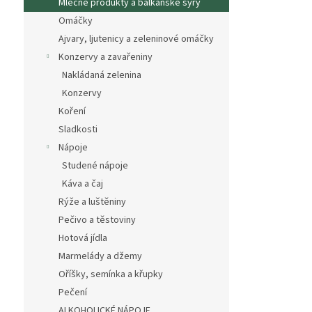
Mléčné produkty a balkánské sýry
Omáčky
Ajvary, ljutenicy a zeleninové omáčky
Konzervy a zavařeniny
Nakládaná zelenina
Konzervy
Koření
Sladkosti
Nápoje
Studené nápoje
Káva a čaj
Rýže a luštěniny
Pečivo a těstoviny
Hotová jídla
Marmelády a džemy
Oříšky, semínka a křupky
Pečení
ALKOHOLICKÉ NÁPOJE