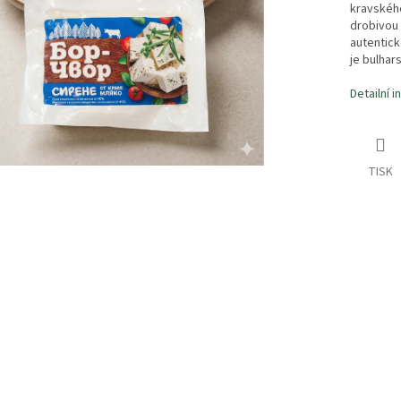
kravského
drobivou 
autentick
je bulhar
Detailní 
TISK