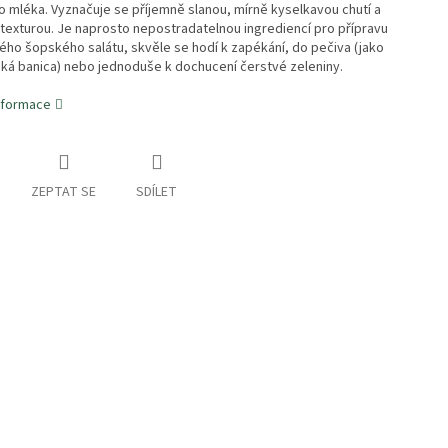
 mléka. Vyznačuje se příjemně slanou, mírně kyselkavou chutí a
texturou. Je naprosto nepostradatelnou ingrediencí pro přípravu
ého šopského salátu, skvěle se hodí k zapékání, do pečiva (jako
ská banica) nebo jednoduše k dochucení čerstvé zeleniny.
informace
ZEPTAT SE
SDÍLET