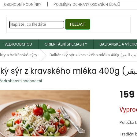
OBCHODNÍ PODMÍNKY
PODMÍNKY OCHRANY OSOBNÍCH ÚDAJŮ
HLEDAT
VELKOOBCHOD
ORIENTÁLNÍ SPECIALITY
BALKÁNSKÉ A VÝCHO
kty a balkánské sýry
Podrobnosti hodnocení
159
Měrná
Vypro
cena:
Položka 
Tradiční 